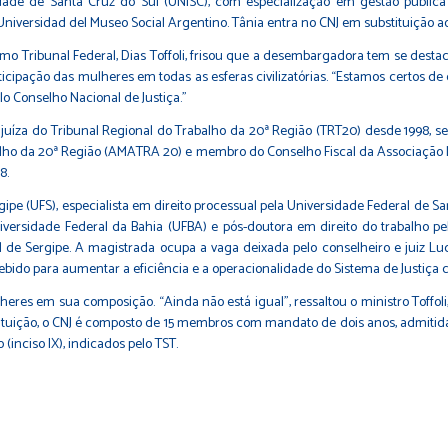
rsidade de Santa Cruz do Sul (UNISC), com especialização em gestão públic
versidad del Museo Social Argentino. Tânia entra no CNJ em substituição ao 
mo Tribunal Federal, Dias Toffoli, frisou que a desembargadora tem se desta
ipação das mulheres em todas as esferas civilizatórias. “Estamos certos de q
elo Conselho Nacional de Justiça.”
 juíza do Tribunal Regional do Trabalho da 20ª Região (TRT20) desde 1998, se
balho da 20ª Região (AMATRA 20) e membro do Conselho Fiscal da Associação 
8.
ipe (UFS), especialista em direito processual pela Universidade Federal de Sa
niversidade Federal da Bahia (UFBA) e pós-doutora em direito do trabalho p
l de Sergipe. A magistrada ocupa a vaga deixada pelo conselheiro e juiz Luc
do para aumentar a eficiência e a operacionalidade do Sistema de Justiça com
eres em sua composição. “Ainda não está igual”, ressaltou o ministro Toffoli, 
tituição, o CNJ é composto de 15 membros com mandato de dois anos, admitid
 (inciso IX), indicados pelo TST.