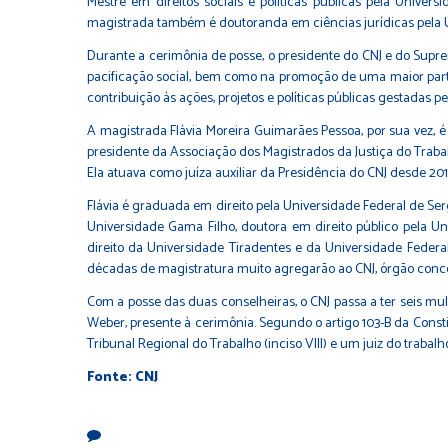
Mestre em direitos sociais e políticas públicas pela Unive
magistrada também é doutoranda em ciências jurídicas pela Uni
Durante a cerimônia de posse, o presidente do CNJ e do Supre
pacificação social, bem como na promoção de uma maior partic
contribuição às ações, projetos e políticas públicas gestadas p
A magistrada Flávia Moreira Guimarães Pessoa, por sua vez, é
presidente da Associação dos Magistrados da Justiça do Tra
Ela atuava como juíza auxiliar da Presidência do CNJ desde 201
Flávia é graduada em direito pela Universidade Federal de Serg
Universidade Gama Filho, doutora em direito público pela U
direito da Universidade Tiradentes e da Universidade Federa
décadas de magistratura muito agregarão ao CNJ, órgão concebi
Com a posse das duas conselheiras, o CNJ passa a ter seis mulh
Weber, presente à cerimônia. Segundo o artigo 103-B da Cons
Tribunal Regional do Trabalho (inciso VIII) e um juiz do trabalho
Fonte: CNJ