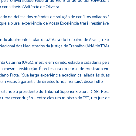
a pela Universidade Federal do Rio Grande do Sul (UFRGS), a
conselheiro Valtércio de Oliveira.
cado na defesa dos métodos de solução de conflitos voltados à
ue a plural experiência de Vossa Excelência trará inestimável
ndo atualmente titular da 4ª Vara do Trabalho de Aracaju. Foi
Nacional dos Magistrados da Justiça do Trabalho (ANAMATRA).
nta Catarina (UFSC), mestre em direito, estado e cidadania pela
ela mesma instituição. É professora do curso de mestrado em
iano Frota. “Sua larga experiência acadêmica, aliada às duas
 vistas à garantia de direitos fundamentais”, disse Toffoli.
citando a presidente do Tribunal Superior Eleitoral (TSE), Rosa
a uma recondução – entre eles um ministro do TST, um juiz de