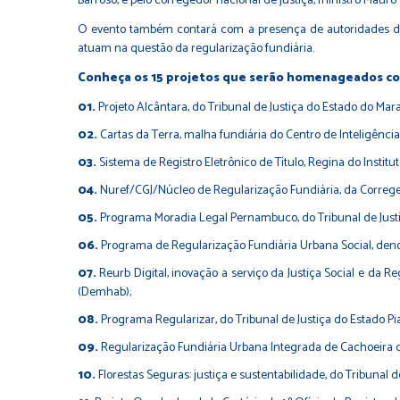
Barroso, e pelo corregedor nacional de justiça, ministro Maur
O evento também contará com a presença de autoridades dos T
atuam na questão da regularização fundiária.
Conheça os 15 projetos que serão homenageados c
Projeto Alcântara, do Tribunal de Justiça do Estado do Mar
Cartas da Terra, malha fundiária do Centro de Inteligênci
Sistema de Registro Eletrônico de Título, Regina do Institut
Nuref/CGJ/Núcleo de Regularização Fundiária, da Correged
Programa Moradia Legal Pernambuco, do Tribunal de Just
Programa de Regularização Fundiária Urbana Social, den
Reurb Digital, inovação a serviço da Justiça Social e da
(Demhab);
Programa Regularizar, do Tribunal de Justiça do Estado Piau
Regularização Fundiária Urbana Integrada de Cachoeira do S
Florestas Seguras: justiça e sustentabilidade, do Tribunal 