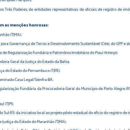
o Campbell Marques.
rês Poderes, de entidades representativas de oficiais de registro de imóvei
om as menções honrosas:
anhão (TJMA);
a para Governança de Terras e Desenvolvimento Sustentável (Cite), do GPP e do
o de Regularização Fundiária e Patrimônio Imobiliário do Piauí (Interpi);
oria Geral da Justiça do Estado da Bahia;
iça do Estado do Pernambuco (TJPE);
ominado Casa Legal/Seinfra-BA;
 Regularização Fundiária da Procuradoria-Geral do Município de Porto Alegre 
í (TJPI);
ul-RS: da iniciativa local ao projeto-piloto estadual do ofício do registro de 
de Justiça do Estado do Maranhão (TJMA);