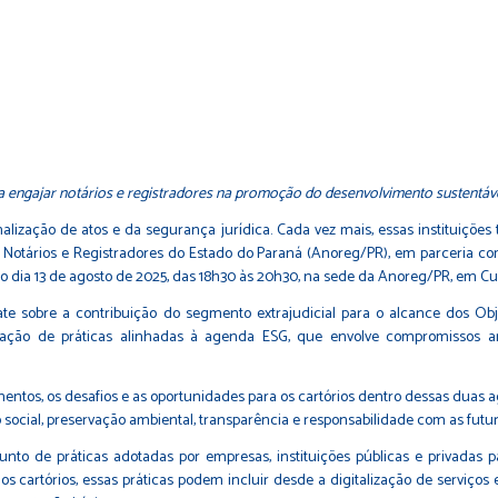
sca engajar notários e registradores na promoção do desenvolvimento sustentáve
rmalização de atos e da segurança jurídica. Cada vez mais, essas instituiç
 Notários e Registradores do Estado do Paraná (Anoreg/PR), em parceria com 
ia 13 de agosto de 2025, das 18h30 às 20h30, na sede da Anoreg/PR, em Cur
e sobre a contribuição do segmento extrajudicial para o alcance dos Obj
ção de práticas alinhadas à agenda ESG, que envolve compromissos ambi
entos, os desafios e as oportunidades para os cartórios dentro dessas duas a
o social, preservação ambiental, transparência e responsabilidade com as futu
to de práticas adotadas por empresas, instituições públicas e privadas
os cartórios, essas práticas podem incluir desde a digitalização de serviços 