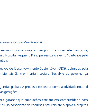
l e da responsabilidade social
ões têm assumido o compromisso por uma sociedade mais justa,
o Hospital Pequeno Príncipe, realiza o evento “Cartórios pelo
itiba.
etivos de Desenvolvimento Sustentável (ODS), definidos pela
entais (Environmental), sociais (Social) e de governança
gendas globais. A proposta é mostrar como a atividade notarial
ras gerações.
 para garantir que suas ações estejam em conformidade com
e o uso consciente de recursos naturais até o apoio a projetos