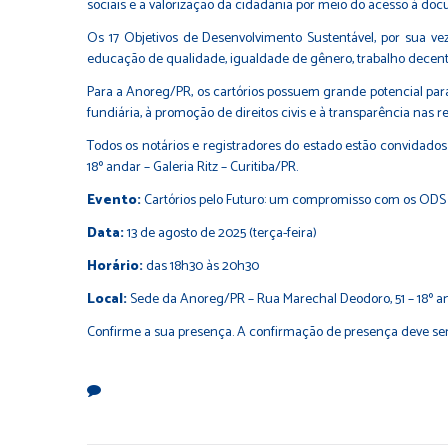
sociais e a valorização da cidadania por meio do acesso à do
Os 17 Objetivos de Desenvolvimento Sustentável, por sua
educação de qualidade, igualdade de gênero, trabalho decent
Para a Anoreg/PR, os cartórios possuem grande potencial para
fundiária, à promoção de direitos civis e à transparência nas re
Todos os notários e registradores do estado estão convidados
18º andar – Galeria Ritz – Curitiba/PR.
Evento:
Cartórios pelo Futuro: um compromisso com os ODS
Data:
13 de agosto de 2025 (terça-feira)
Horário:
das 18h30 às 20h30
Local:
Sede da Anoreg/PR – Rua Marechal Deodoro, 51 – 18º anda
Confirme a sua presença. A confirmação de presença deve ser 