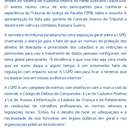
âmbito do Sistema de Auditoria Interna do Poder Judiciário (Siaud-Jud).
O evento reuniu cerca de 400 participantes para conhecer a
experiência do Tribunal de Justiça da Paraíba (TJPB) sobre o assunto. A
apresentação foi feita pela gerente de Controle Interno do Tribunal e
doutora em ciências contábeis, Rossana Guerra.
A servidora do tribunal paraibano fez uma exposição geral sobre a LGPD,
chamando a atenção para o fato de que as normas de proteção dos
direitos de liberdade e privacidade dos cidadãos e as restrições e
permissões para uso e tratamento de dados pessoais configuram um
tema global permanente. “A tendência é que isso não seja uma moda
que vai sumir daqui a algum tempo, é um movimento forte de
regulação com impacto social. A LGPD veio para ficar e teremos que
incorporar isso em nossas auditorias internas.”
A LGPD é um complexo de normas com interfaces com o marco civil da
internet, o Código de Defesa do Consumidor, a Lei do Cadastro Positivo,
a Lei de Acesso à Informação, o Estatuto da Criança e do Adolescente,
as resoluções de conselhos profissionais, as normas setoriais e
legislações locais. “Então, há o desafio de fazer as adequações e a
necessidade de isso funcionar em órgãos públicos em geral e nas
organizações públicas do Judiciário.”