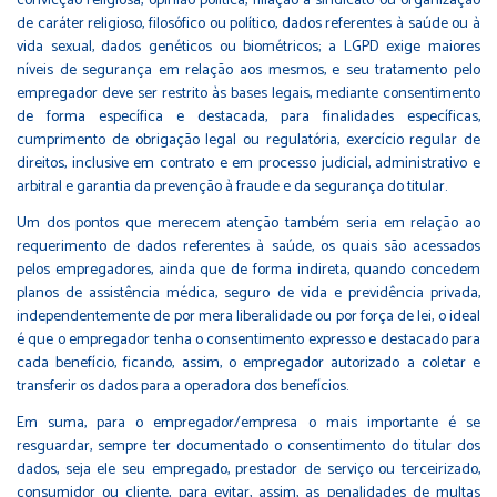
convicção religiosa, opinião política, filiação a sindicato ou organização
de caráter religioso, filosófico ou político, dados referentes à saúde ou à
vida sexual, dados genéticos ou biométricos; a LGPD exige maiores
níveis de segurança em relação aos mesmos, e seu tratamento pelo
empregador deve ser restrito às bases legais, mediante consentimento
de forma específica e destacada, para finalidades específicas,
cumprimento de obrigação legal ou regulatória, exercício regular de
direitos, inclusive em contrato e em processo judicial, administrativo e
arbitral e garantia da prevenção à fraude e da segurança do titular.
Um dos pontos que merecem atenção também seria em relação ao
requerimento de dados referentes à saúde, os quais são acessados
pelos empregadores, ainda que de forma indireta, quando concedem
planos de assistência médica, seguro de vida e previdência privada,
independentemente de por mera liberalidade ou por força de lei, o ideal
é que o empregador tenha o consentimento expresso e destacado para
cada benefício, ficando, assim, o empregador autorizado a coletar e
transferir os dados para a operadora dos benefícios.
Em suma, para o empregador/empresa o mais importante é se
resguardar, sempre ter documentado o consentimento do titular dos
dados, seja ele seu empregado, prestador de serviço ou terceirizado,
consumidor ou cliente, para evitar, assim, as penalidades de multas