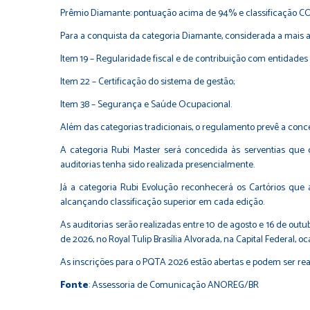
Prêmio Diamante: pontuação acima de 94% e classificação CONF
Para a conquista da categoria Diamante, considerada a mais al
Item 19 – Regularidade fiscal e de contribuição com entidades 
Item 22 – Certificação do sistema de gestão;
Item 38 – Segurança e Saúde Ocupacional.
Além das categorias tradicionais, o regulamento prevê a con
A categoria Rubi Master será concedida às serventias que
auditorias tenha sido realizada presencialmente.
Já a categoria Rubi Evolução reconhecerá os Cartórios q
alcançando classificação superior em cada edição.
As auditorias serão realizadas entre 10 de agosto e 16 de ou
de 2026, no Royal Tulip Brasília Alvorada, na Capital Federal, 
As inscrições para o PQTA 2026 estão abertas e podem ser reali
Fonte
: Assessoria de Comunicação ANOREG/BR