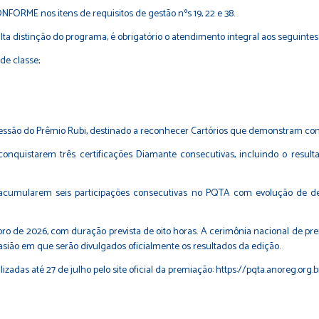
ORME nos itens de requisitos de gestão nºs 19, 22 e 38.
ta distinção do programa, é obrigatório o atendimento integral aos seguintes 
de classe;
cessão do Prêmio Rubi, destinado a reconhecer Cartórios que demonstram con
 conquistarem três certificações Diamante consecutivas, incluindo o res
ue acumularem seis participações consecutivas no PQTA com evolução d
tubro de 2026, com duração prevista de oito horas. A cerimônia nacional de p
ocasião em que serão divulgados oficialmente os resultados da edição.
zadas até 27 de julho pelo site oficial da premiação:
https://pqta.anoreg.org.b