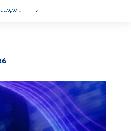
CILIAÇÃO
···
26