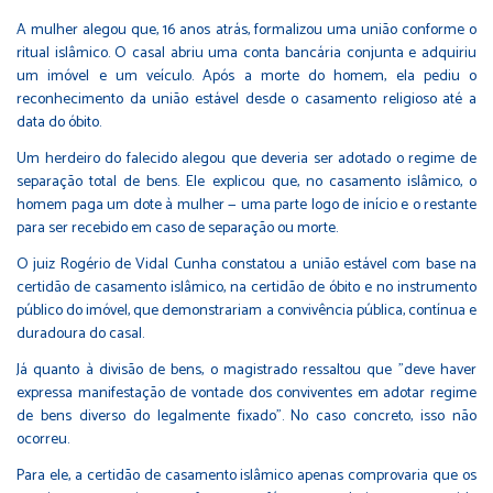
A mulher alegou que, 16 anos atrás, formalizou uma união conforme o
ritual islâmico. O casal abriu uma conta bancária conjunta e adquiriu
um imóvel e um veículo. Após a morte do homem, ela pediu o
reconhecimento da união estável desde o casamento religioso até a
data do óbito.
Um herdeiro do falecido alegou que deveria ser adotado o regime de
separação total de bens. Ele explicou que, no casamento islâmico, o
homem paga um dote à mulher — uma parte logo de início e o restante
para ser recebido em caso de separação ou morte.
O juiz Rogério de Vidal Cunha constatou a união estável com base na
certidão de casamento islâmico, na certidão de óbito e no instrumento
público do imóvel, que demonstrariam a convivência pública, contínua e
duradoura do casal.
Já quanto à divisão de bens, o magistrado ressaltou que "deve haver
expressa manifestação de vontade dos conviventes em adotar regime
de bens diverso do legalmente fixado". No caso concreto, isso não
ocorreu.
Para ele, a certidão de casamento islâmico apenas comprovaria que os