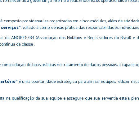
, fortalecendo a governança interna e reduzindo riscos operacionais e reputa
 é composto por videoaulas organizadas em cinco módulos, além de atividade
 serviços”
, voltado à compreensão prática das responsabilidades individuais 
l da ANOREG/BR (Associação dos Notários e Registradores do Brasil) e d
ontínua da classe .
onsolidação de boas práticas no tratamento de dados pessoais, a capacitação
cartório”
é uma oportunidade estratégica para alinhar equipes, reduzir riscos
vista na qualificação da sua equipe e assegure que sua serventia esteja p