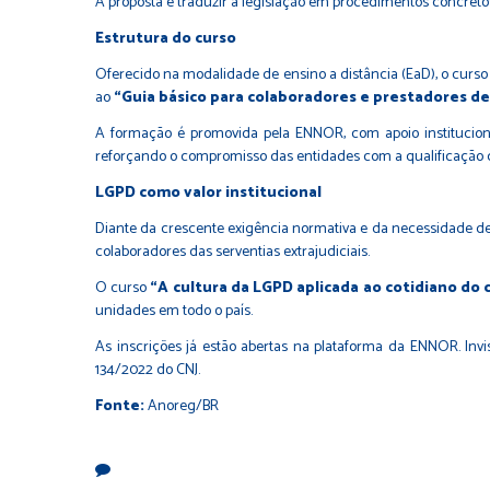
A proposta é traduzir a legislação em procedimentos concretos
Estrutura do curso
Oferecido na modalidade de ensino a distância (EaD), o curso
ao
“Guia básico para colaboradores e prestadores de
A formação é promovida pela ENNOR, com apoio instituciona
reforçando o compromisso das entidades com a qualificação c
LGPD como valor institucional
Diante da crescente exigência normativa e da necessidade de c
colaboradores das serventias extrajudiciais.
O curso
“A cultura da LGPD aplicada ao cotidiano do 
unidades em todo o país.
As inscrições já estão abertas na
plataforma da ENNOR
. In
134/2022 do CNJ.
Fonte:
Anoreg/BR