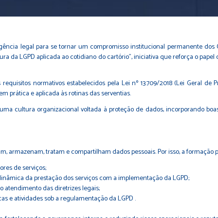
ncia legal para se tornar um compromisso institucional permanente dos Car
ura da LGPD aplicada ao cotidiano do cartório”, iniciativa que reforça o papel 
os requisitos normativos estabelecidos pela Lei nº 13.709/2018 (Lei Geral d
 prática e aplicada às rotinas das serventias.
ma cultura organizacional voltada à proteção de dados, incorporando boas pr
am, armazenam, tratam e compartilham dados pessoais. Por isso, a formação
ores de serviços;
 dinâmica da prestação dos serviços com a implementação da LGPD;
 atendimento das diretrizes legais;
icas e atividades sob a regulamentação da LGPD .