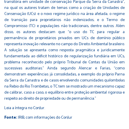
transitória em unidade de conservação: Parque da Serra da Canastra”,
na qual os autores tratam de temas como a criação de Unidades de
Conservação (UCs) e o novo regime jurídico na área afetada; o regime
de transição para proprietários não indenizados; e o Termo de
Compromisso (TC) e populações não tradicionais, dentre outros. Além
disso, os autores destacam que “o uso do TC para regular a
permanência de proprietários privados em UCs de domínio público
representa inovação relevante no campo do Direito Ambiental brasileiro.
A solução se apresenta como resposta pragmática e juridicamente
fundamentada ao déficit histórico de regularização fundiária em UCs,
problema reconhecido pelo próprio Tribunal de Contas da União em
sucessivas auditorias.” Ainda segundo Alencar e Farias, “como
demonstram experiências já consolidadas, a exemplo do próprio Parna
da Serra da Canastra e de casos envolvendo comunidades quilombolas
na Rebio do Rio Trombetas, o TC tem se mostrado um mecanismo capaz
de calibrar, caso a caso, o equilíbrio entre proteção ambiental rigorosa e
respeito ao direito de propriedade ou de permanência.”
Leia a íntegra no ConJur
.
Fonte:
IRIB, com informações do ConJur