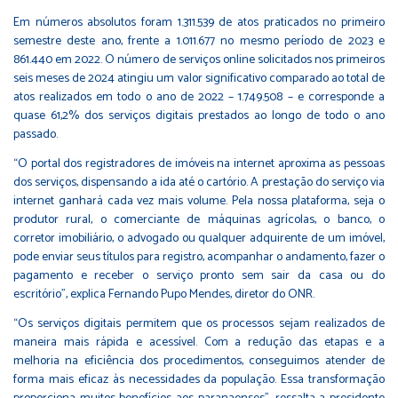
Em números absolutos foram 1.311.539 de atos praticados no primeiro
semestre deste ano, frente a 1.011.677 no mesmo período de 2023 e
861.440 em 2022. O número de serviços online solicitados nos primeiros
seis meses de 2024 atingiu um valor significativo comparado ao total de
atos realizados em todo o ano de 2022 – 1.749.508 – e corresponde a
quase 61,2% dos serviços digitais prestados ao longo de todo o ano
passado.
“O portal dos registradores de imóveis na internet aproxima as pessoas
dos serviços, dispensando a ida até o cartório. A prestação do serviço via
internet ganhará cada vez mais volume. Pela nossa plataforma, seja o
produtor rural, o comerciante de máquinas agrícolas, o banco, o
corretor imobiliário, o advogado ou qualquer adquirente de um imóvel,
pode enviar seus títulos para registro, acompanhar o andamento, fazer o
pagamento e receber o serviço pronto sem sair da casa ou do
escritório”, explica Fernando Pupo Mendes, diretor do ONR.
“Os serviços digitais permitem que os processos sejam realizados de
maneira mais rápida e acessível. Com a redução das etapas e a
melhoria na eficiência dos procedimentos, conseguimos atender de
forma mais eficaz às necessidades da população. Essa transformação