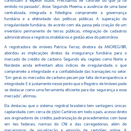
continuam a expedir títulos. Precisamos ter controle do que já foi
emitido no passado”, disse. Segundo Moema, a ausência de uma base
centralizada, integrada e fidedigna compromete a governança
fundiária e a efetividade das políticas públicas. A superação da
irregularidade fundiária, de acordo com ela, passa pela criação de um
inventário permanente de terras públicas, integração de cadastros
administrativos e registros imobiliários e gestão ativa do patrimônio.
A registradora de imóveis Patrícia Ferraz, diretora da ANOREG/BR,
abordou as implicações diretas da insegurança fundiária para o
mercado de crédito de carbono. Segundo ela, regiões como Norte e
Nordeste ainda enfrentam altos índices de irregularidade, o que
compromete a integridade e a confiabilidade das transações no setor.
“Em geral, os mercados de carbono pecam por falta de transparência e
integridade. E é justamente nesse ponto que o Registro de Imóveis pode
se destacar como uma ferramenta eficiente para dar segurança a esse
mercado”, afirmou.
Ela destacou que o sistema registral brasileiro tem vantagens únicas:
capilaridade, com cerca de 3.500 Cartórios em todo o país, acesso direto
aos originadores de crédito, padronização de procedimentos com base
em leis federais, normas do CNJ e das corregedorias, além de
mecanismos de visualização e emissão de certidões online. A