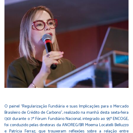
O painel “Regularização Fundiária e suas Implicações para o Mercado
Brasileiro de Crédito de Carbono”, realizado na manhã desta sexta-feira
(30) durante o 7º Fórum Fundiário Nacional, integrado ao 95º ENCOGE,
foi conduzido pelas diretoras da ANOREG/BR Moema Locatelli Belluzzo
e Patrícia Ferraz, que trouxeram reflexões sobre a relação entre