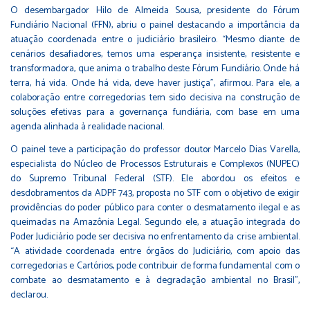
O desembargador Hilo de Almeida Sousa, presidente do Fórum
Fundiário Nacional (FFN), abriu o painel destacando a importância da
atuação coordenada entre o judiciário brasileiro. “Mesmo diante de
cenários desafiadores, temos uma esperança insistente, resistente e
transformadora, que anima o trabalho deste Fórum Fundiário. Onde há
terra, há vida. Onde há vida, deve haver justiça”, afirmou. Para ele, a
colaboração entre corregedorias tem sido decisiva na construção de
soluções efetivas para a governança fundiária, com base em uma
agenda alinhada à realidade nacional.
O painel teve a participação do professor doutor Marcelo Dias Varella,
especialista do Núcleo de Processos Estruturais e Complexos (NUPEC)
do Supremo Tribunal Federal (STF). Ele abordou os efeitos e
desdobramentos da ADPF 743, proposta no STF com o objetivo de exigir
providências do poder público para conter o desmatamento ilegal e as
queimadas na Amazônia Legal. Segundo ele, a atuação integrada do
Poder Judiciário pode ser decisiva no enfrentamento da crise ambiental.
“A atividade coordenada entre órgãos do Judiciário, com apoio das
corregedorias e Cartórios, pode contribuir de forma fundamental com o
combate ao desmatamento e à degradação ambiental no Brasil”,
declarou.