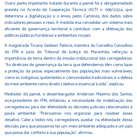
Outro ponto importante tratado durante o painel foi a obrigatoriedade
prevista no Acordo de Cooperação Técnica (ACT) n. 095/2024, que
determina a digitalização e o envio, pelos Cartórios, dos dados sobre
indicadores pessoais e reais. A medida visa consolidar um sistema mais
eficiente de governança territorial e contribuir com a efetivação das
políticas públicas fundiárias e ambientais no país.
A magistrada Ticiany Gedeon Palácio, membra do Conselho Consultivo
do FFN e juíza do Tribunal de Justiça do Maranhão, reforçou a
importância do tema dentro da missão institucional das corregedorias.
“As diretrizes de governança da terra que defendemos têm como base
a proteção da posse, especialmente das populações mais vulneráveis,
como as indígenas, quilombolas e comunidades tradicionais, e a defesa
do meio ambiente como direito coletivo e essencial à vida”, explicou.
Mediador do painel, o desembargador Anderson Máximo dos Santos,
vice-presidente do FFN, enfatizou a necessidade de mobilização das
corregedorias para dar efetividade às decisões judiciais relacionadas à
pauta ambiental. “Precisamos nos organizar para resolver esses
desafios. Cabe a todos nós, corregedores, auxiliar na efetividade dessa
decisão, para que possamos ter um meio ambiente adequado e um país
que possa dar conforto a sua população”, afirmou.