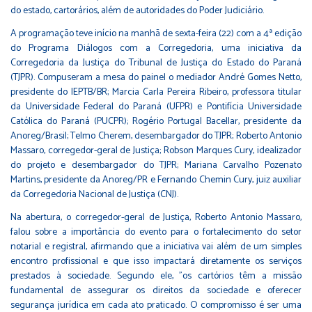
do estado, cartorários, além de autoridades do Poder Judiciário.
A programação teve início na manhã de sexta-feira (22) com a 4ª edição
do Programa Diálogos com a Corregedoria, uma iniciativa da
Corregedoria da Justiça do Tribunal de Justiça do Estado do Paraná
(TJPR). Compuseram a mesa do painel o mediador André Gomes Netto,
presidente do IEPTB/BR; Marcia Carla Pereira Ribeiro, professora titular
da Universidade Federal do Paraná (UFPR) e Pontifícia Universidade
Católica do Paraná (PUCPR); Rogério Portugal Bacellar, presidente da
Anoreg/Brasil; Telmo Cherem, desembargador do TJPR; Roberto Antonio
Massaro, corregedor-geral de Justiça; Robson Marques Cury, idealizador
do projeto e desembargador do TJPR; Mariana Carvalho Pozenato
Martins, presidente da Anoreg/PR e Fernando Chemin Cury, juiz auxiliar
da Corregedoria Nacional de Justiça (CNJ).
Na abertura, o corregedor-geral de Justiça, Roberto Antonio Massaro,
falou sobre a importância do evento para o fortalecimento do setor
notarial e registral, afirmando que a iniciativa vai além de um simples
encontro profissional e que isso impactará diretamente os serviços
prestados à sociedade. Segundo ele, "os cartórios têm a missão
fundamental de assegurar os direitos da sociedade e oferecer
segurança jurídica em cada ato praticado. O compromisso é ser uma