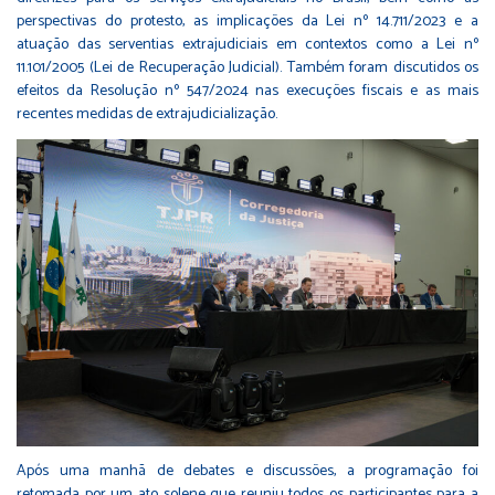
perspectivas do protesto, as implicações da Lei nº 14.711/2023 e a
atuação das serventias extrajudiciais em contextos como a Lei nº
11.101/2005 (Lei de Recuperação Judicial). Também foram discutidos os
efeitos da Resolução nº 547/2024 nas execuções fiscais e as mais
recentes medidas de extrajudicialização.
Após uma manhã de debates e discussões, a programação foi
retomada por um ato solene que reuniu todos os participantes para a