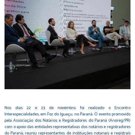
Nos dias 22 e 23 de novembro, foi realizado o Encontro
Interespecialidades, em Foz do Iguaçu, no Paraná. O evento promovido
pela Associação dos Notários e Registradores do Paraná (Anoreg/PR)
com o apoio das entidades representativas dos notários e registradores
do Paraná, reuniu representantes de instituições notariais e registrais