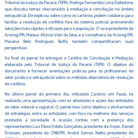
Tribunal de Justiça do Paraná (TJPR), Rodrigo Fernandes Lima Dalledone,
que discutiu temas relacionados à mediação e conciliação no âmbito
extrajudicial. Ele explicou sobre como os cartórios podem colaborar para
facilitar a resolução de conflitos fora do sistema judicial, promovendo
soluções mais rápidas e eficazes para a população. O vice-presidente da
Anoreg/PR, Mateus Afonso Vido da Silva, e a conselheira da Anoreg/PR,
Mariana Belo Rodrigues Buffo, também compartilharam suas
perspectivas.
Ao final do painel, foi entregue a Cartilha de Conciliação e Mediação,
elaborada pelo Tribunal de Justiça do Paraná (TJPR). O objetivo do
documento é fornecer orientações práticas para os profissionais do
setor jurídico e extrajudicial sobre os métodos alternativos de resolução
de conflitos.
No último painel do primeiro dia, intitulado
Cartório em Pauta
, foi
realizada uma apresentação com as atividades e ações das entidades
do setor notarial e registral. O painel teve como objetivo o alinhamento
de estratégias entre as entidades, com foco na melhoria dos serviços
prestados à sociedade. A ocasião contou com a presença dos
representantes Luis Flávio Fidelis Gonçalves, presidente da Aripar; Daniel
Driessen, presidente do CNB/PR; André Gomes Netto, presidente do