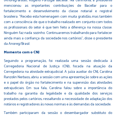
(Anoreg/Brasil), Rogério Portugal Bacellar. Na cerimônia, a presidente
mencionou as importantes contribuições de Bacellar para o
fortalecimento e desenvolvimento da classe notarial e registral
brasileira. "Recebo esta homenagem com muita gratidão, mas também
com a consciência de que o trabalho realizado em conjunto com todos
os profissionais do setor é que tem feito a diferença na nossa classe.
Ninguém faz nada sozinho. Continuaremos trabalhando para fortalecer
ainda mais a confiança da sociedade nos cartórios”, disse o presidente
da Anoreg/Brasil.
Momento com o CNJ
Seguindo a programação, foi realizada uma sessão dedicada à
Corregedoria Nacional de Justiça (CNJ), focada na atuação da
Corregedoria na atividade extrajudicial. A juíza auxiliar do CNJ, Carolina
Ranzolin Nerbass, abriu a sessão com uma apresentação sobre as ações
e o papel do órgão no fortalecimento e na supervisão das atividades
extrajudiciais. Em sua fala, Carolina falou sobre a importância do
trabalho na garantia da legalidade e da qualidade dos serviços
prestados pelos cartórios, ressaltando a necessidade de adaptação dos
notários e registradores às novas normas e às demandas da sociedade.
Também participaram da sessão o desembargador substituto do