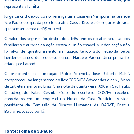
sobre a união estável", diz o advogado Adilson Carvalho de Almeida, que
representa a família.
Jorge Lafond deixou como herança uma casa em Mairiporã, na Grande
São Paulo, comprada por ele da atriz Cassia Kiss, e três seguros de vida
que somam cerca de R$ 800 mil.
O valor dos seguros foi destinado a três primos do ator, seus únicos
familiares e autores da ação contra a união estável. A indenização não
foi alvo de questionamento na Justiça, tendo sido recebida pelos
herdeiros antes do processo contra Marcelo Pádua. Uma prima foi
criada por Lafond.
O presidente da Fundação Padre Anchieta, José Roberto Maluf,
compareceu ao lançamento do livro "CQS/FV Advogados e os 25 Anos
de Entretenimento no Brasil", na noite de quinta-feira (30), em São Paulo.
O advogado Fabio Cesnik, sócio do escritório CQS/FV, recebeu
convidados em um coquetel no Museu da Casa Brasileira. A vice-
presidente da Comissão de Direitos Humanos da OAB-SP, Priscila
Beltrame, passou por lá.
Fonte: Folha de S.Paulo