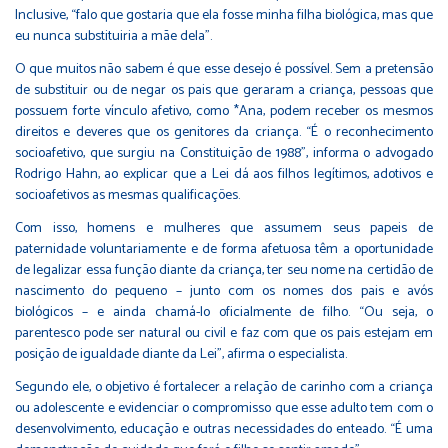
Inclusive, “falo que gostaria que ela fosse minha filha biológica, mas que
eu nunca substituiria a mãe dela”.
O que muitos não sabem é que esse desejo é possível. Sem a pretensão
de substituir ou de negar os pais que geraram a criança, pessoas que
possuem forte vínculo afetivo, como *Ana, podem receber os mesmos
direitos e deveres que os genitores da criança. “É o reconhecimento
socioafetivo, que surgiu na Constituição de 1988”, informa o advogado
Rodrigo Hahn, ao explicar que a Lei dá aos filhos legítimos, adotivos e
socioafetivos as mesmas qualificações.
Com isso, homens e mulheres que assumem seus papeis de
paternidade voluntariamente e de forma afetuosa têm a oportunidade
de legalizar essa função diante da criança, ter seu nome na certidão de
nascimento do pequeno – junto com os nomes dos pais e avós
biológicos – e ainda chamá-lo oficialmente de filho. “Ou seja, o
parentesco pode ser natural ou civil e faz com que os pais estejam em
posição de igualdade diante da Lei”, afirma o especialista.
Segundo ele, o objetivo é fortalecer a relação de carinho com a criança
ou adolescente e evidenciar o compromisso que esse adulto tem com o
desenvolvimento, educação e outras necessidades do enteado. “É uma