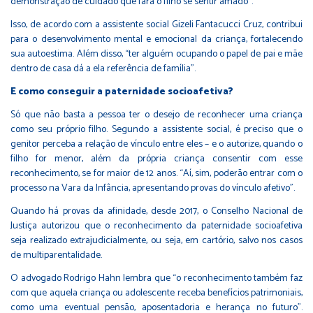
demonstração de cuidado que fará o filho se sentir amado”.
Isso, de acordo com a assistente social Gizeli Fantacucci Cruz, contribui
para o desenvolvimento mental e emocional da criança, fortalecendo
sua autoestima. Além disso, “ter alguém ocupando o papel de pai e mãe
dentro de casa dá a ela referência de família”.
E como conseguir a paternidade socioafetiva?
Só que não basta a pessoa ter o desejo de reconhecer uma criança
como seu próprio filho. Segundo a assistente social, é preciso que o
genitor perceba a relação de vínculo entre eles – e o autorize, quando o
filho for menor, além da própria criança consentir com esse
reconhecimento, se for maior de 12 anos. “Aí, sim, poderão entrar com o
processo na Vara da Infância, apresentando provas do vínculo afetivo”.
Quando há provas da afinidade, desde 2017, o Conselho Nacional de
Justiça autorizou que o reconhecimento da paternidade socioafetiva
seja realizado extrajudicialmente, ou seja, em cartório, salvo nos casos
de multiparentalidade.
O advogado Rodrigo Hahn lembra que “o reconhecimento também faz
com que aquela criança ou adolescente receba benefícios patrimoniais,
como uma eventual pensão, aposentadoria e herança no futuro”.