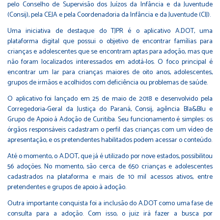
pelo Conselho de Supervisão dos Juízos da Infância e da Juventude
(Consij), pela CEJA e pela Coordenadoria da Infância e da Juventude (CIJ).
Uma iniciativa de destaque do TJPR é o
aplicativo A.DOT
, uma
plataforma digital que possui o objetivo de encontrar famílias para
crianças e adolescentes que se encontram aptas para adoção, mas que
não foram localizados interessados em adotá-los. O foco principal é
encontrar um lar para crianças maiores de oito anos, adolescentes,
grupos de irmãos e acolhidos com deficiência ou problemas de saúde.
O aplicativo foi lançado em 25 de maio de 2018 e desenvolvido pela
Corregedoria-Geral da Justiça do Paraná, Consij, agência Bla&Blu e
Grupo de Apoio à Adoção de Curitiba. Seu funcionamento é simples: os
órgãos responsáveis cadastram o perfil das crianças com um vídeo de
apresentação, e os pretendentes habilitados podem acessar o conteúdo.
Até o momento, o A.DOT, que já é utilizado por nove estados, possibilitou
56 adoções. No momento, são cerca de 650 crianças e adolescentes
cadastrados na plataforma e mais de 10 mil acessos ativos, entre
pretendentes e grupos de apoio à adoção.
Outra importante conquista foi a inclusão do A.DOT como uma fase de
consulta para a adoção. Com isso, o juiz irá fazer a busca por