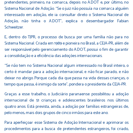
pretendentes, primeiro, na comarca, depois no A.DOT e, por último, no
Sistema Nacional de Adoção. “Se o juiz não possuía na comarca alguém
interessado em adoção, ele ia consultar direto o Sistema Nacional de
Adoção, não tinha o A.DOT", explica o desembargador Fabian
Schweitzer.
E, dentro do TJPR, o processo de busca por uma família não para no
Sistema Nacional. Criada em 1989 e pioneira no Brasil, a CEJA-PR, além de
ser responsável pelo gerenciamento do A.DOT, possui o fim de garantir
a consolidação e a eficiência das adoções internacionais.
“Se não tem no Sistema Nacional algum interessado no Brasil inteiro, o
certo é mandar para a adoção internacional, e não ficar parado, e não
deixar no abrigo. Porque cada dia que passa na vida dessas crianças, o
tempo que passa, é inimigo da sorte”, pondera o presidente da CEJA-PR.
Graças a esse trabalho, o Judiciário paranaense possibilitou a adoção
internacional de 51 crianças e adolescentes brasileiros nos últimos
quatro anos. Está prevista, ainda, a adoção por famílias estrangeiras de,
pelo menos, mais dois grupos de cinco irmãos para este ano.
Para aperfeiçoar esse Sistema de Adoção Internacional e aprimorar os
procedimentos para a busca de pretendentes estrangeiros, foi criado,