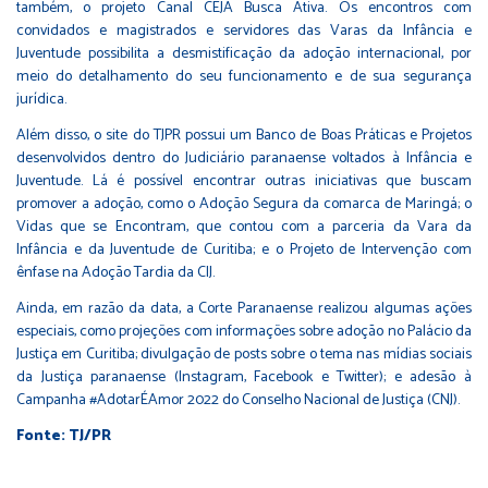
também, o projeto
Canal CEJA Busca Ativa
. Os encontros com
convidados e magistrados e servidores das Varas da Infância e
Juventude possibilita a desmistificação da adoção internacional, por
meio do detalhamento do seu funcionamento e de sua segurança
jurídica.
Além disso, o site do TJPR possui um
Banco de Boas Práticas e Projetos
desenvolvidos dentro do Judiciário paranaense voltados à Infância e
Juventude
. Lá é possível encontrar outras iniciativas que buscam
promover a adoção, como o Adoção Segura da comarca de Maringá; o
Vidas que se Encontram, que contou com a parceria da Vara da
Infância e da Juventude de Curitiba; e o Projeto de Intervenção com
ênfase na Adoção Tardia da CIJ.
Ainda, em razão da data, a Corte Paranaense realizou algumas ações
especiais, como projeções com informações sobre adoção no Palácio da
Justiça em Curitiba; divulgação de posts sobre o tema nas mídias sociais
da Justiça paranaense (
Instagram
,
Facebook
e
Twitter
); e adesão à
Campanha #AdotarÉAmor 2022 do Conselho Nacional de Justiça (CNJ).
Fonte: TJ/PR