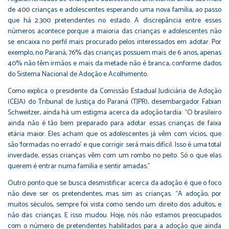
de 400 crianças e adolescentes esperando uma nova família, ao passo
que há 2.300 pretendentes no estado. A discrepância entre esses
números acontece porque a maioria das crianças e adolescentes não
se encaixa no perfil mais procurado pelos interessados em adotar. Por
exemplo, no Paraná, 76% das crianças possuem mais de 6 anos, apenas
40% não têm irmãos e mais da metade não é branca, conforme dados
do
Sistema Nacional de Adoção e Acolhimento
.
Como explica o presidente da Comissão Estadual Judiciária de Adoção
(CEJA) do Tribunal de Justiça do Paraná (TJPR), desembargador Fabian
Schweitzer, ainda há um estigma acerca da adoção tardia: “O brasileiro
ainda não é tão bem preparado para adotar essas crianças de faixa
etária maior. Eles acham que os adolescentes já vêm com vícios, que
são ‘formadas no errado’ e que corrigir será mais difícil. Isso é uma total
inverdade, essas crianças vêm com um rombo no peito. Só o que elas
querem é entrar numa família e sentir amadas.”
Outro ponto que se busca desmistificar acerca da adoção é que o foco
não deve ser os pretendentes, mas sim as crianças. “A adoção, por
muitos séculos, sempre foi vista como sendo um direito dos adultos, e
não das crianças. E isso mudou. Hoje, nós não estamos preocupados
com o número de pretendentes habilitados para a adoção que ainda