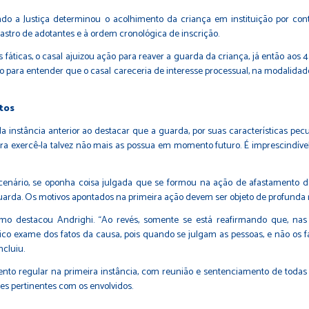
ando a Justiça determinou o acolhimento da criança em instituição por con
cadastro de adotantes e à ordem cronológica de inscrição.
 fáticas, o casal ajuizou ação para reaver a guarda da criança, já então ao
ão para entender que o casal careceria de interesse processual, na modalidad
tos
 instância anterior ao destacar que a guarda, por suas características pec
 exercê-la talvez não mais as possua em momento futuro. É imprescindíve
enário, se oponha coisa julgada que se formou na ação de afastamento do co
rda. Os motivos apontados na primeira ação devem ser objeto de profunda r
como destacou Andrighi. “Ao revés, somente se está reafirmando que, nas
tico exame dos fatos da causa, pois quando se julgam as pessoas, e não os 
ncluiu.
nto regular na primeira instância, com reunião e sentenciamento de toda
res pertinentes com os envolvidos.