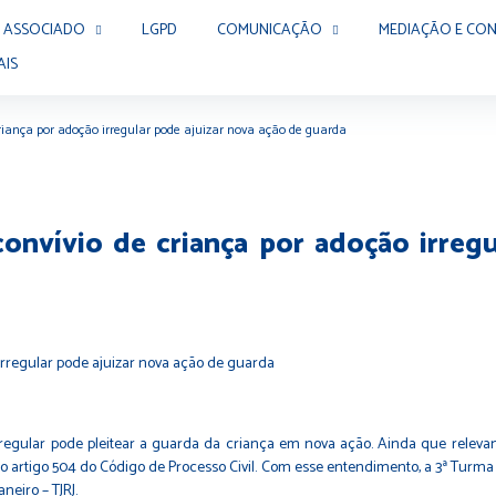
 ASSOCIADO
LGPD
COMUNICAÇÃO
MEDIAÇÃO E CON
AIS
riança por adoção irregular pode ajuizar nova ação de guarda
onvívio de criança por adoção irregu
 irregular pode pleitear a guarda da criança em nova ação. Ainda que rele
o artigo 504 do Código de Processo Civil. Com esse entendimento, a 3ª Turma 
neiro – TJRJ.