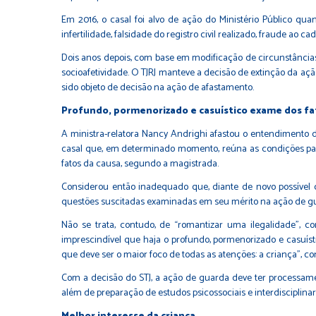
Em 2016, o casal foi alvo de ação do Ministério Público qu
infertilidade, falsidade do registro civil realizado, fraude ao 
Dois anos depois, com base em modificação de circunstâncias
socioafetividade. O TJRJ manteve a decisão de extinção da aç
sido objeto de decisão na ação de afastamento.
Profundo, pormenorizado e casuístico exame dos fa
A ministra-relatora Nancy Andrighi afastou o entendimento da
casal que, em determinado momento, reúna as condições para
fatos da causa, segundo a magistrada.
Considerou então inadequado que, diante de novo possível c
questões suscitadas examinadas em seu mérito na ação de gua
Não se trata, contudo, de “romantizar uma ilegalidade”, 
imprescindível que haja o profundo, pormenorizado e casuís
que deve ser o maior foco de todas as atenções: a criança”, co
Com a decisão do STJ, a ação de guarda deve ter processame
além de preparação de estudos psicossociais e interdisciplina