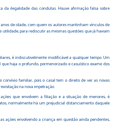
ta da ilegalidade das condutas. Houve afirmação falsa sobre
s 4 anos de idade, com quem os autores mantinham vínculos de
e utilidade, para rediscutir as mesmas questões que já haviam
uliares, é indiscutivelmente modificável a qualquer tempo. Um
l que haja o profundo, pormenorizado e casuístico exame dos
nvívio familiar, pois o casal tem o direito de ver as novas
evisitação na nova impetração.
 ações que envolvem a filiação e a situação de menores, é
fatos, normalmente há um prejudicial distanciamento daquele
s as ações envolvendo a criança em questão ainda pendentes,