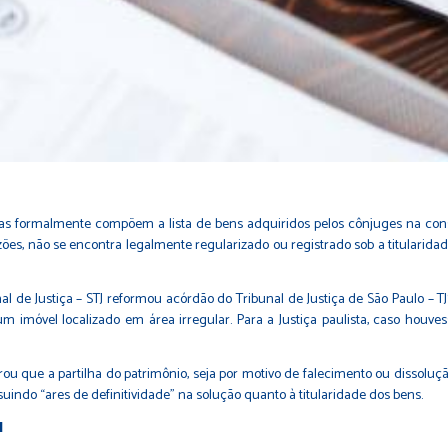
das formalmente compõem a lista de bens adquiridos pelos cônjuges na con
es, não se encontra legalmente regularizado ou registrado sob a titularidade
l de Justiça – STJ reformou acórdão do Tribunal de Justiça de São Paulo – TJS
 um imóvel localizado em área irregular. Para a Justiça paulista, caso houv
rou que a partilha do patrimônio, seja por motivo de falecimento ou dissolu
suindo “ares de definitividade” na solução quanto à titularidade dos bens.
l