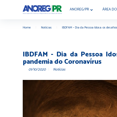
ANOREG/PR
ÁREA DO
Home
|
Notícias
|
IBDFAM – Dia da Pessoa Idosa: os desafio
IBDFAM - Dia da Pessoa Ido
pandemia do Coronavírus
01/10/2020
Notícias