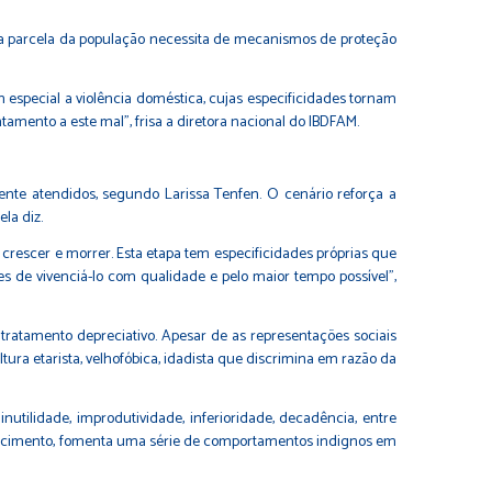
ssa parcela da população necessita de mecanismos de proteção
 especial a violência doméstica, cujas especificidades tornam
amento a este mal”, frisa a diretora nacional do IBDFAM.
ente atendidos, segundo Larissa Tenfen. O cenário reforça a
la diz.
crescer e morrer. Esta etapa tem especificidades próprias que
s de vivenciá-lo com qualidade e pelo maior tempo possível”,
tratamento depreciativo. Apesar de as representações sociais
ura etarista, velhofóbica, idadista que discrimina em razão da
tilidade, improdutividade, inferioridade, decadência, entre
elhecimento, fomenta uma série de comportamentos indignos em