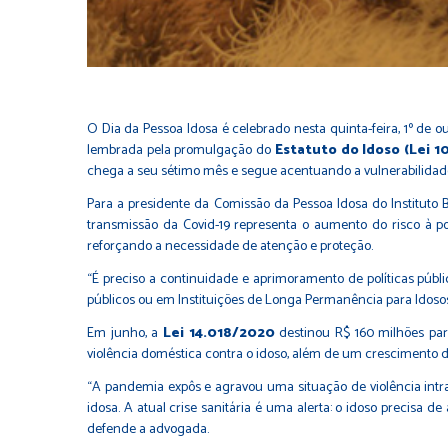
O Dia da Pessoa Idosa é celebrado nesta quinta-feira, 1º de o
lembrada pela promulgação do
Estatuto do Idoso (Lei 1
chega a seu sétimo mês e segue acentuando a vulnerabilidade
Para a presidente da Comissão da Pessoa Idosa do Instituto B
transmissão da Covid-19 representa o aumento do risco à p
reforçando a necessidade de atenção e proteção.
“É preciso a continuidade e aprimoramento de políticas públ
públicos ou em Instituições de Longa Permanência para Idosos 
Em junho, a
Lei 14.018/2020
destinou R$ 160 milhões para
violência doméstica contra o idoso, além de um crescimento do
“A pandemia expôs e agravou uma situação de violência intraf
idosa. A atual crise sanitária é uma alerta: o idoso preci
defende a advogada.