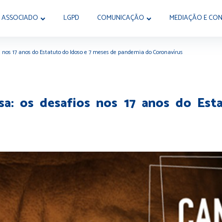
 ASSOCIADO
LGPD
COMUNICAÇÃO
MEDIAÇÃO E CON
s nos 17 anos do Estatuto do Idoso e 7 meses de pandemia do Coronavírus
sa: os desafios nos 17 anos do Est