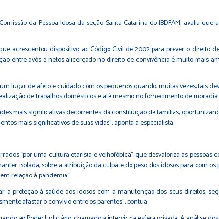
a Comissão da Pessoa Idosa da seção Santa Catarina do IBDFAM, avalia que 
 que acrescentou dispositivo ao Código Civil de 2002 para prever o direito de 
ção entre avós e netos alicerçado no direito de convivência é muito mais am
ram um lugar de afeto e cuidado com os pequenos quando, muitas vezes, tais d
ealização de trabalhos domésticos e até mesmo no fornecimento de moradia
des mais significativas decorrentes da constituição de famílias, oportunizan
tos mais significativos de suas vidas”, aponta a especialista.
rrados “por uma cultura etarista e velhofóbica” que desvaloriza as pessoas 
nter isolada, sobre a atribuição da culpa e do peso dos idosos para com os 
a em relação à pandemia.”
nar a proteção à saúde dos idosos com a manutenção dos seus direitos, se
smente afastar o convívio entre os parentes”, pontua.
gando ao Poder Judiciário, chamado a intervir na esfera privada. A análise d