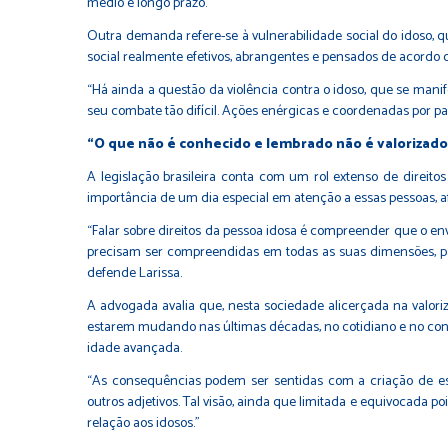
médio e longo prazo.
Outra demanda refere-se à vulnerabilidade social do idoso, 
social realmente efetivos, abrangentes e pensados de acordo 
“Há ainda a questão da violência contra o idoso, que se mani
seu combate tão difícil. Ações enérgicas e coordenadas por pa
“O que não é conhecido e lembrado não é valorizado
A legislação brasileira conta com um rol extenso de direit
importância de um dia especial em atenção a essas pessoas, af
“Falar sobre direitos da pessoa idosa é compreender que o en
precisam ser compreendidas em todas as suas dimensões, para
defende Larissa.
A advogada avalia que, nesta sociedade alicerçada na valori
estarem mudando nas últimas décadas, no cotidiano e no conteú
idade avançada.
“As consequências podem ser sentidas com a criação de este
outros adjetivos. Tal visão, ainda que limitada e equivocad
relação aos idosos.”