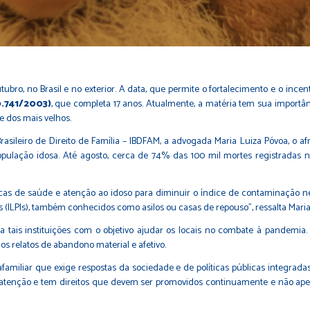
utubro, no Brasil e no exterior. A data, que permite o fortalecimento e o inc
0.741/2003)
, que completa 17 anos. Atualmente, a matéria tem sua importâ
 dos mais velhos.
rasileiro de Direito de Família – IBDFAM, a advogada Maria Luiza Póvoa, o a
opulação idosa. Até agosto, cerca de 74% das 100 mil mortes registradas
icas de saúde e atenção ao idoso para diminuir o índice de contaminação ne
(ILPIs), também conhecidos como asilos ou casas de repouso”, ressalta Maria
 tais instituições com o objetivo ajudar os locais no combate à pandemia
s relatos de abandono material e afetivo.
amiliar que exige respostas da sociedade e de políticas públicas integrada
sa de atenção e tem direitos que devem ser promovidos continuamente e nã