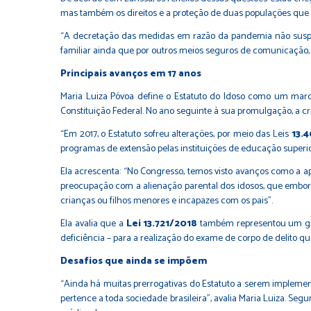
mas também os direitos e a proteção de duas populações que
“A decretação das medidas em razão da pandemia não suspend
familiar ainda que por outros meios seguros de comunicação, 
Principais avanços em 17 anos
Maria Luiza Póvoa define o Estatuto do Idoso como um marco
Constituição Federal. No ano seguinte à sua promulgação, a cr
“Em 2017, o Estatuto sofreu alterações, por meio das Leis
13.
programas de extensão pelas instituições de educação superio
Ela acrescenta: “No Congresso, temos visto avanços como a a
preocupação com a alienação parental dos idosos, que embora 
crianças ou filhos menores e incapazes com os pais”.
Ela avalia que a
Lei 13.721/2018
também representou um gran
deficiência – para a realização do exame de corpo de delito qu
Desafios que ainda se impõem
“Ainda há muitas prerrogativas do Estatuto a serem implementa
pertence a toda sociedade brasileira”, avalia Maria Luiza. S