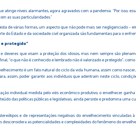
que atinge níveis alarmantes, agora agravados com a pandemia. “Por isso, e
com as suas particularidades.”
festa de várias formas, um aspecto que não pode mais ser negligenciado – em
rte do Estado e da sociedade civil organizada são fundamentais para o enfrent
 e protegido”
os e deveres que visam a proteção dos idosos, mas nem sempre são plenam
inal, “o que não é conhecido e lembrado não é valorizado e protegido”, como e
velhecimento é um fato natural do ciclo da vida humana, assim como nascer, 
, assim, poder garantir aos indivíduos que adentram neste ciclo, condiçõe
zação individual medida pelo viés econômico produtivo, o envelhecer ganha 
do das políticas públicas e legislativas, ainda persiste e predomina uma cult
reótipos e de representações negativas do envelhecimento vinculadas à inu
a pois desconsidera as potencialidades e complexidades do fenômeno do env