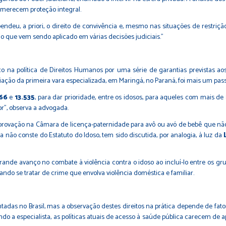
 merecem proteção integral.
eu, a priori, o direito de convivência e, mesmo nas situações de restriç
o que vem sendo aplicado em várias decisões judiciais.”
 na política de Direitos Humanos por uma série de garantias previstas aos 
iação da primeira vara especializada, em Maringá, no Paraná, foi mais um pass
466
e
13.535
, para dar prioridade, entre os idosos, para aqueles com mais de 
r”, observa a advogada.
provação na Câmara de licença-paternidade para avô ou avó de bebê que não t
não conste do Estatuto do Idoso, tem sido discutida, por analogia, à luz da
de avanço no combate à violência contra o idoso ao incluí-lo entre os grup
ando se tratar de crime que envolva violência doméstica e familiar.
das no Brasil, mas a observação destes direitos na prática depende de fator
egundo a especialista, as políticas atuais de acesso à saúde pública carecem