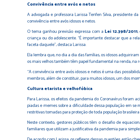
Convivência entre avós e netos
A advogada e professora Larissa Tenfen Silva, presidente d
convivência entre avós idosos e netos.
O tema ganhou previsão expressa com a
Lei 12.398/2011
,
criança ou do adolescente. “É importante destacar que a rela
faceta daquele”, destaca Larissa.
Ela lembra que, no dia a dia das famílias, os idosos adquiri
os mais velhos também têm papel fundamental na renda, na r
“A convivência entre avós idosos e netos é uma das possibilida
membros, além de constituir, para muitos idosos, um dos momen
Cultura etarista e velhofóbica
Para Larissa, os efeitos da pandemia do Coronavírus foram aci
piadas e memes sobre a dificuldade dessa população em se ma
restritivas tomadas para proteção de toda população brasileir
Neste contexto, gestores públicos têm o desafio de equacio
familiares que utilizam a justificativa da pandemia para simple
De acordo com Larissa, os reflexos dessas questões estão che