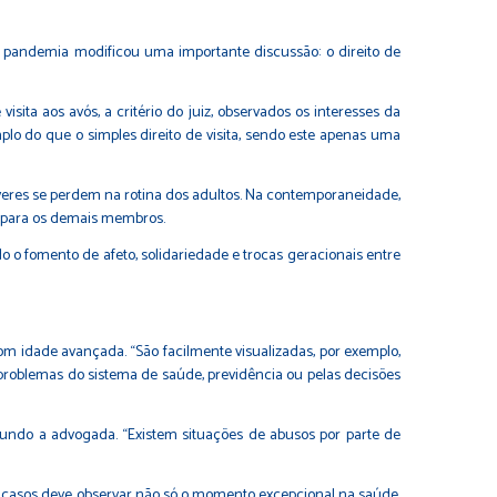
a pandemia modificou uma importante discussão: o direito de
visita aos avós, a critério do juiz, observados os interesses da
plo do que o simples direito de visita, sendo este apenas uma
everes se perdem na rotina dos adultos. Na contemporaneidade,
 para os demais membros.
do o fomento de afeto, solidariedade e trocas geracionais entre
com idade avançada. “São facilmente visualizadas, por exemplo,
problemas do sistema de saúde, previdência ou pelas decisões
gundo a advogada. “Existem situações de abusos por parte de
os casos deve observar não só o momento excepcional na saúde,