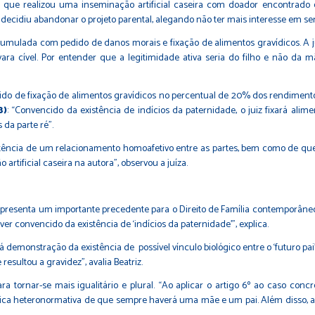
 que realizou uma inseminação artificial caseira com doador encontrado
ecidiu abandonar o projeto parental, alegando não ter mais interesse em se
cumulada com pedido de danos morais e fixação de alimentos gravídicos. A 
vara cível. Por entender que a legitimidade ativa seria do filho e não d
do de fixação de alimentos gravídicos no percentual de 20% dos rendimento
8)
: “Convencido da existência de indícios da paternidade, o juiz fixará ali
 da parte ré”.
xistência de um relacionamento homoafetivo entre as partes, bem como de qu
rtificial caseira na autora”, observou a juíza.
representa um importante precedente para o Direito de Família contemporâneo.
ver convencido da existência de ‘indícios da paternidade’”, explica.
 demonstração da existência de possível vínculo biológico entre o ‘futuro pa
sultou a gravidez”, avalia Beatriz.
 tornar-se mais igualitário e plural. “Ao aplicar o artigo 6º ao caso concr
ica heteronormativa de que sempre haverá uma mãe e um pai. Além disso, a