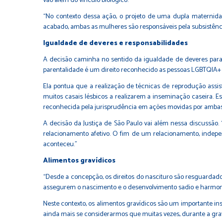
vão além do vínculo biológico.”
“No contexto dessa ação, o projeto de uma dupla maternida
acabado, ambas as mulheres são responsáveis pela subsistênci
Igualdade de deveres e responsabilidades
A decisão caminha no sentido da igualdade de deveres para c
parentalidade é um direito reconhecido as pessoas LGBTQIA+ e 
Ela pontua que a realização de técnicas de reprodução assis
muitos casais lésbicos a realizarem a inseminação caseira. E
reconhecida pela jurisprudência em ações movidas por ambas
A decisão da Justiça de São Paulo vai além nessa discussã
relacionamento afetivo. O fim de um relacionamento, indep
aconteceu.”
Alimentos gravídicos
“Desde a concepção, os direitos do nascituro são resguardad
assegurem o nascimento e o desenvolvimento sadio e harmonio
Neste contexto, os alimentos gravídicos são um importante i
ainda mais se considerarmos que muitas vezes, durante a grav