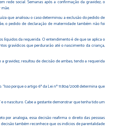
 em rede social. Semanas após a confirmação da gravidez, o
r mãe.
juíza que analisou o caso determinou a exclusão do pedido de
a mãe, o pedido de declaração de maternidade também não foi
s líquidos da requerida. O entendimento é de que se aplica o
mentos gravídicos que perdurarão até o nascimento da criança,
e a gravidez, resultou de decisão de ambas, tendo a requerida
 “Isso porque o artigo 6º da Lei nº 11.804/2008 determina que
i’ e o nascituro. Cabe a gestante demonstrar que tenha tido um
eto por analogia, essa decisão reafirma o direito das pessoas
 decisão também reconhece que os indícios de parentalidade