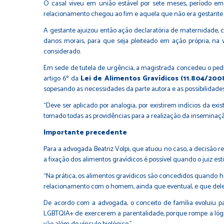
O casal viveu em união estável por sete meses, período em
relacionamento chegou ao fim e aquela que não era gestante d
A gestante ajuizou então ação declaratória de maternidade, 
danos morais, para que seja pleiteado em ação própria, na 
considerado.
Em sede de tutela de urgência, a magistrada concedeu o pedi
artigo 6º da
Lei de Alimentos Gravídicos (11.804/200
sopesando as necessidades da parte autora e as possibilidades
“Deve ser aplicado por analogia, por existirem indícios da e
tomado todas as providências para a realização da inseminação a
Importante precedente
Para a advogada Beatriz Volpi, que atuou no caso, a decisão 
a fixação dos alimentos gravídicos é possível quando o juiz esti
“Na prática, os alimentos gravídicos são concedidos quando há
relacionamento com o homem, ainda que eventual, e que dele re
De acordo com a advogada, o conceito de família evoluiu para
LGBTQIA+ de exercerem a parentalidade, porque rompe a lóg