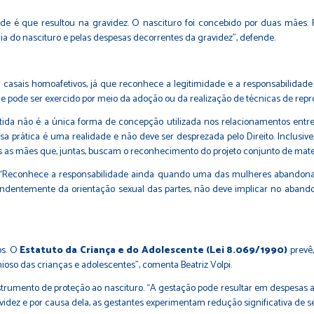
de é que resultou na gravidez. O nascituro foi concebido por duas mães.
a do nascituro e pelas despesas decorrentes da gravidez”, defende.
asais homoafetivos, já que reconhece a legitimidade e a responsabilidade 
pode ser exercido por meio da adoção ou da realização de técnicas de reproduç
tida não é a única forma de concepção utilizada nos relacionamentos entre
ssa prática é uma realidade e não deve ser desprezada pelo Direito. Inclusiv
 as mães que, juntas, buscam o reconhecimento do projeto conjunto de mate
o. “Reconhece a responsabilidade ainda quando uma das mulheres abandona 
endentemente da orientação sexual das partes, não deve implicar no aband
os. O
Estatuto da Criança e do Adolescente (Lei 8.069/1990)
prevê,
so das crianças e adolescentes”, comenta Beatriz Volpi.
nstrumento de proteção ao nascituro. “A gestação pode resultar em despesas 
idez e por causa dela, as gestantes experimentam redução significativa de 