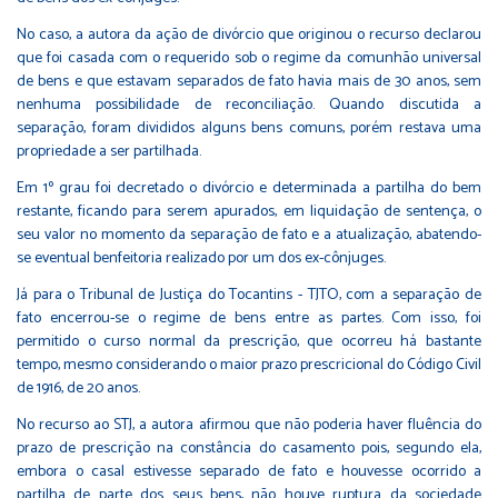
No caso, a autora da ação de divórcio que originou o recurso declarou
que foi casada com o requerido sob o regime da comunhão universal
de bens e que estavam separados de fato havia mais de 30 anos, sem
nenhuma possibilidade de reconciliação. Quando discutida a
separação, foram divididos alguns bens comuns, porém restava uma
propriedade a ser partilhada.
Em 1º grau foi decretado o divórcio e determinada a partilha do bem
restante, ficando para serem apurados, em liquidação de sentença, o
seu valor no momento da separação de fato e a atualização, abatendo-
se eventual benfeitoria realizado por um dos ex-cônjuges.
Já para o Tribunal de Justiça do Tocantins - TJTO, com a separação de
fato encerrou-se o regime de bens entre as partes. Com isso, foi
permitido o curso normal da prescrição, que ocorreu há bastante
tempo, mesmo considerando o maior prazo prescricional do Código Civil
de 1916, de 20 anos.
No recurso ao STJ, a autora afirmou que não poderia haver fluência do
prazo de prescrição na constância do casamento pois, segundo ela,
embora o casal estivesse separado de fato e houvesse ocorrido a
partilha de parte dos seus bens, não houve ruptura da sociedade