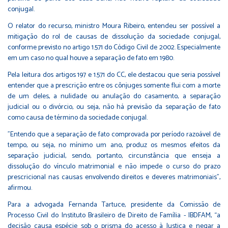
conjugal.
O relator do recurso, ministro Moura Ribeiro, entendeu ser possível a
mitigação do rol de causas de dissolução da sociedade conjugal,
conforme previsto no artigo 1.571 do Código Civil de 2002. Especialmente
em um caso no qual houve a separação de fato em 1980.
Pela leitura dos artigos 197 e 1.571 do CC, ele destacou que seria possível
entender que a prescrição entre os cônjuges somente flui com a morte
de um deles, a nulidade ou anulação do casamento, a separação
judicial ou o divórcio, ou seja, não há previsão da separação de fato
como causa de término da sociedade conjugal.
"Entendo que a separação de fato comprovada por período razoável de
tempo, ou seja, no mínimo um ano, produz os mesmos efeitos da
separação judicial, sendo, portanto, circunstância que enseja a
dissolução do vínculo matrimonial e não impede o curso do prazo
prescricional nas causas envolvendo direitos e deveres matrimoniais”,
afirmou.
Para a advogada Fernanda Tartuce, presidente da Comissão de
Processo Civil do Instituto Brasileiro de Direito de Família - IBDFAM, “a
decisão causa espécie sob o prisma do acesso à Justiça e negar a