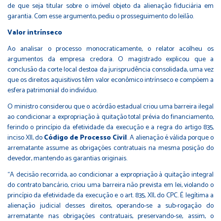
de que seja titular sobre o imóvel objeto da alienação fiduciária em
garantia. Com esse argumento, pediu o prosseguimento do leilão.
Valor intrínseco
Ao analisar o processo monocraticamente, o relator acolheu os
argumentos da empresa credora. O magistrado explicou que a
conclusão da corte local destoa da jurisprudência consolidada, uma vez
que os direitos aquisitivos têm valor econômico intrínseco e compõem a
esfera patrimonial do indivíduo.
O ministro considerou que o acórdão estadual criou uma barreira ilegal
ao condicionar a expropriação à quitação total prévia do financiamento,
ferindo o princípio da efetividade da execução e a regra do artigo 835,
inciso XII, do
Código de Processo Civil
. A alienação é válida porque o
arrematante assume as obrigações contratuais na mesma posição do
devedor, mantendo as garantias originais.
“A decisão recorrida, ao condicionar a expropriação à quitação integral
do contrato bancário, criou uma barreira não prevista em lei, violando o
princípio da efetividade da execução e o art. 835, XII, do CPC. É legítima a
alienação judicial desses direitos, operando-se a sub-rogação do
arrematante nas obrigações contratuais, preservando-se, assim, o