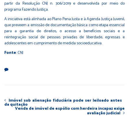
partir da Resolução CNJ n. 306/2019 e desenvolvida por meio do
programa Fazendo Justiça.
A iniciativa está alinhada ao Plano Pena Justa e à Agenda Justiça Juvenil,
que preveem a emissão de documentação básica como etapa essencial
para a garantia de direitos, o acesso a benefícios sociais e a
reintegração social de pessoas privadas de liberdade, egressas e
adolescentes em cumprimento de medida socioeducativa.
Fonte
: CNJ
Imóvel sob alienação fiduciária pode ser leiloado antes
da quitação
Venda de imóvel de espólio com herdeira incapaz exige
avaliação judicial