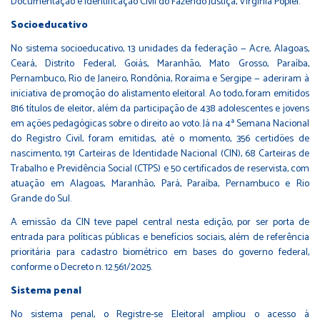
Documentação e Identificação Civil do Fazendo Justiça, Virginia Popiel.
Socioeducativo
No sistema socioeducativo, 13 unidades da federação — Acre, Alagoas,
Ceará, Distrito Federal, Goiás, Maranhão, Mato Grosso, Paraíba,
Pernambuco, Rio de Janeiro, Rondônia, Roraima e Sergipe — aderiram à
iniciativa de promoção do alistamento eleitoral. Ao todo, foram emitidos
816 títulos de eleitor, além da participação de 438 adolescentes e jovens
em ações pedagógicas sobre o direito ao voto. Já na 4ª Semana Nacional
do Registro Civil, foram emitidas, até o momento, 356 certidões de
nascimento, 191 Carteiras de Identidade Nacional (CIN), 68 Carteiras de
Trabalho e Previdência Social (CTPS) e 50 certificados de reservista, com
atuação em Alagoas, Maranhão, Pará, Paraíba, Pernambuco e Rio
Grande do Sul.
A emissão da CIN teve papel central nesta edição, por ser porta de
entrada para políticas públicas e benefícios sociais, além de referência
prioritária para cadastro biométrico em bases do governo federal,
conforme o Decreto n. 12.561/2025.
Sistema penal
No sistema penal, o Registre-se Eleitoral ampliou o acesso à