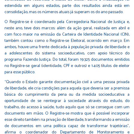
estendida em alguns estados, parte dos resultados ainda está em
consolidação, mas os números atuais já superam os do ano passado.
O Registre-se é coordenado pela Corregedoria Nacional de Justiça e,
neste ano, teve dois marcos: além da ação geral, realizada em abril e
com foco maior na emissão da Carteira de Identidade Nacional (CIN),
também contou como o Registre-se Eleitoral, ocorrido em março. Em
ambos, houve uma frente dedicada à população privada de liberdade e
a adolescentes do sistema socioeducativo, com apoio técnico do
programa Fazendo Justiça. Do total, foram 19.325 documentos emitidos
no Registre-se geral (identidade, CPF e outros) e 1.405 títulos de eleitor
para esse público.
“Quando o Estado garante documentação civil a uma pessoa privada
de liberdade, ele cria condições para aquela que deveria ser a premissa
básica do cumprimento da pena ou da medida socioeducativa: a
oportunidade de se reintegrar à sociedade através do estudo, do
trabalho, do acesso à saúde, tudo aquilo que só se consegue com um
documento em mãos. O Registre-se mostra que é possível incorporar
esse direito também na privação de liberdade, transformando a emissão
de documentos em uma política capaz de transformar trajetórias”,
afirma o coordenador do Departamento de Monitoramento e