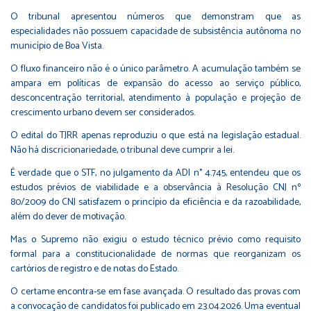
O tribunal apresentou números que demonstram que as
especialidades não possuem capacidade de subsistência autônoma no
município de Boa Vista.
O fluxo financeiro não é o único parâmetro. A acumulação também se
ampara em políticas de expansão do acesso ao serviço público,
desconcentração territorial, atendimento à população e projeção de
crescimento urbano devem ser considerados.
O edital do TJRR apenas reproduziu o que está na legislação estadual.
Não há discricionariedade, o tribunal deve cumprir a lei.
É verdade que o STF, no julgamento da ADI n° 4.745, entendeu que os
estudos prévios de viabilidade e a observância à Resolução CNJ nº
80/2009 do CNJ satisfazem o princípio da eficiência e da razoabilidade,
além do dever de motivação.
Mas o Supremo não exigiu o estudo técnico prévio como requisito
formal para a constitucionalidade de normas que reorganizam os
cartórios de registro e de notas do Estado.
O certame encontra-se em fase avançada. O resultado das provas com
a convocação de candidatos foi publicado em 23.04.2026. Uma eventual