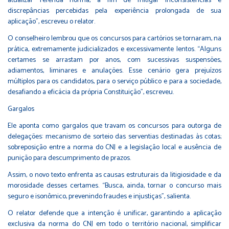
atualizar referida norma, a fim de mitigar inconsistências e
discrepâncias percebidas pela experiência prolongada de sua
aplicação”, escreveu o relator.
O conselheiro lembrou que os concursos para cartórios se tornaram, na
prática, extremamente judicializados e excessivamente lentos. “Alguns
certames se arrastam por anos, com sucessivas suspensões,
adiamentos, liminares e anulações. Esse cenário gera prejuízos
múltiplos para os candidatos, para o serviço público e para a sociedade,
desafiando a eficácia da própria Constituição”, escreveu.
Gargalos
Ele aponta como gargalos que travam os concursos para outorga de
delegações: mecanismo de sorteio das serventias destinadas às cotas;
sobreposição entre a norma do CNJ e a legislação local e ausência de
punição para descumprimento de prazos.
Assim, o novo texto enfrenta as causas estruturais da litigiosidade e da
morosidade desses certames. “Busca, ainda, tornar o concurso mais
seguro e isonômico, prevenindo fraudes e injustiças”, salienta.
O relator defende que a intenção é unificar, garantindo a aplicação
exclusiva da norma do CNJ em todo o território nacional, simplificar