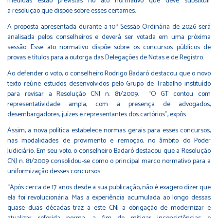
medidas estão previstas no ato normativo que deve substituir
a
resolução
que dispõe sobre esses certames.
A proposta apresentada durante a 10ª Sessão Ordinária de 2026 será
analisada pelos conselheiros e deverá ser votada em uma próxima
sessão. Esse ato normativo dispõe sobre os concursos públicos de
provas e títulos para a outorga das Delegações de Notas e de Registro.
Ao defender o voto, o conselheiro Rodrigo Badaró destacou que o novo
texto reúne estudos desenvolvidos pelo Grupo de Trabalho instituído
para revisar a
Resolução CNJ n. 81/2009
. “O GT contou com
representatividade ampla, com a presença de advogados,
desembargadores, juízes e representantes dos cartórios”, expôs.
Assim, a nova política estabelece normas gerais para esses concursos,
nas modalidades de provimento e remoção, no âmbito do Poder
Judiciário. Em seu voto, o conselheiro Badaró destacou que a Resolução
CNJ n. 81/2009 consolidou-se como o principal marco normativo para a
uniformização desses concursos.
“Após cerca de 17 anos desde a sua publicação, não é exagero dizer que
ela foi revolucionária. Mas a experiência acumulada ao longo dessas
quase duas décadas traz a este CNJ a obrigação de modernizar e