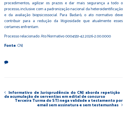
procedimentos, agilizar os prazos e dar mais segurança a todo o
processo, inclusive com a padronização nacional da heteroidentificação
e da avaliação biopsicossocial. Para Badaró, o ato normativo deve
contribuir para a redução da litigiosidade que atualmente esses
certames enfrentam.
Processo relacionado: Ato Normativo 0004551-42.2026-2.00.0000
Fonte
: CNJ
Informativo de Jurisprudência do CNJ aborda repetição
da acumulação de serventias em edital de concurso
Terceira Turma do STJ nega validade a testamento por
email sem assinatura e sem testemunhas