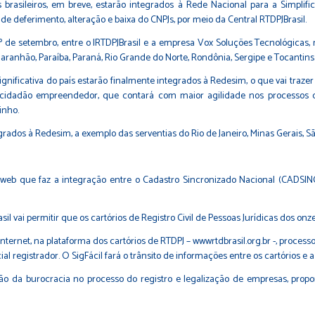
dos brasileiros, em breve, estarão integrados à Rede Nacional para a Simpl
de deferimento, alteração e baixa do CNPJs, por meio da Central RTDPJBrasil.
º de setembro, entre o IRTDPJBrasil e a empresa Vox Soluções Tecnológicas, 
Maranhão, Paraíba, Paraná, Rio Grande do Norte, Rondônia, Sergipe e Tocantins
 significativa do país estarão finalmente integrados à Redesim, o que vai tra
o cidadão empreendedor, que contará com maior agilidade nos processos d
inho.
grados à Redesim, a exemplo das serventias do Rio de Janeiro, Minas Gerais, S
eb que faz a integração entre o Cadastro Sincronizado Nacional (CADSINC)
sil vai permitir que os cartórios de Registro Civil de Pessoas Jurídicas dos 
internet, na plataforma dos cartórios de RTDPJ –
wwwrtdbrasil.org.br
-, process
ial registrador. O SigFácil fará o trânsito de informações entre os cartórios e a
ução da burocracia no processo do registro e legalização de empresas, pro