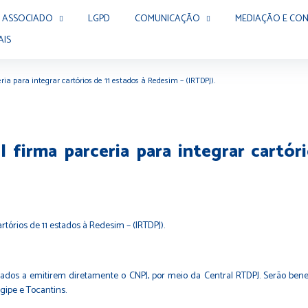
 ASSOCIADO
LGPD
COMUNICAÇÃO
MEDIAÇÃO E CON
AIS
ria para integrar cartórios de 11 estados à Redesim – (IRTDPJ).
 firma parceria para integrar cartó
litados a emitirem diretamente o CNPJ, por meio da Central RTDPJ. Serão ben
gipe e Tocantins.