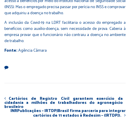
acesso a benefícios por meio do Instituto Nacional de Seguridade Social
(INSS). Mas o empregado precisa passar por perícia no INSS e comprovar
que adquiriu a doença no trabalho.
A inclusão da Covid-19 na LDRT facilitaria o acesso do empregado a
benefícios como auxílio-doença, sem necessidade de prova. Caberia à
empresa provar que o funcionário não contraiu a doença no ambiente
de trabalho.
Fonte:
Agência Câmara
Cartórios de Registro Civil garantem exercício da
cidadania a milhões de trabalhadores do agronegócio
brasileiro
INRPublicações – IRTDPJBrasil firma parceria para integrar
cartórios de 11 estados à Redesim – (IRTDPJ).