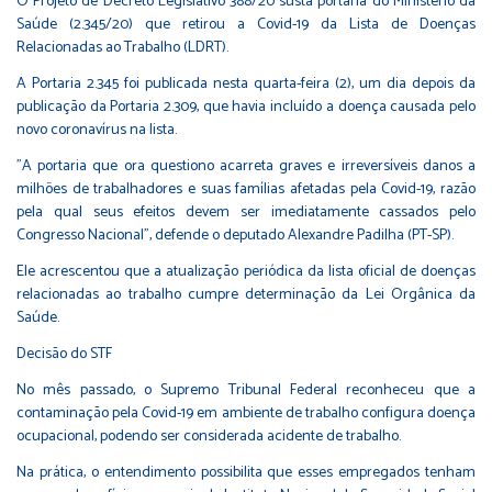
O Projeto de Decreto Legislativo 388/20 susta portaria do Ministério da
Saúde (2.345/20) que retirou a Covid-19 da Lista de Doenças
Relacionadas ao Trabalho (LDRT).
A Portaria 2.345 foi publicada nesta quarta-feira (2), um dia depois da
publicação da Portaria 2.309, que havia incluído a doença causada pelo
novo coronavírus na lista.
"A portaria que ora questiono acarreta graves e irreversíveis danos a
milhões de trabalhadores e suas famílias afetadas pela Covid-19, razão
pela qual seus efeitos devem ser imediatamente cassados pelo
Congresso Nacional", defende o deputado Alexandre Padilha (PT-SP).
Ele acrescentou que a atualização periódica da lista oficial de doenças
relacionadas ao trabalho cumpre determinação da Lei Orgânica da
Saúde.
Decisão do STF
No mês passado, o Supremo Tribunal Federal reconheceu que a
contaminação pela Covid-19 em ambiente de trabalho configura doença
ocupacional, podendo ser considerada acidente de trabalho.
Na prática, o entendimento possibilita que esses empregados tenham