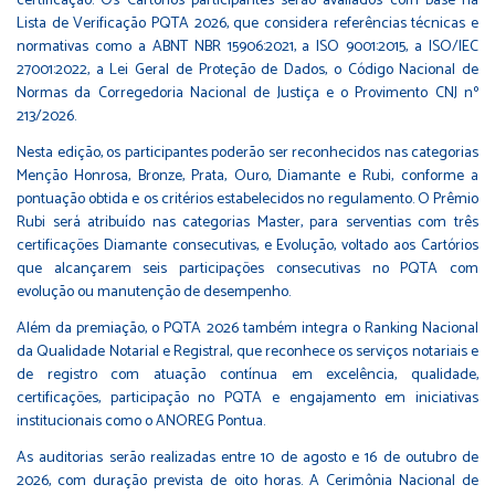
certificação. Os Cartórios participantes serão avaliados com base na
Lista de Verificação PQTA 2026, que considera referências técnicas e
normativas como a ABNT NBR 15906:2021, a ISO 9001:2015, a ISO/IEC
27001:2022, a Lei Geral de Proteção de Dados, o Código Nacional de
Normas da Corregedoria Nacional de Justiça e o Provimento CNJ nº
213/2026.
Nesta edição, os participantes poderão ser reconhecidos nas categorias
Menção Honrosa, Bronze, Prata, Ouro, Diamante e Rubi, conforme a
pontuação obtida e os critérios estabelecidos no regulamento. O Prêmio
Rubi será atribuído nas categorias Master, para serventias com três
certificações Diamante consecutivas, e Evolução, voltado aos Cartórios
que alcançarem seis participações consecutivas no PQTA com
evolução ou manutenção de desempenho.
Além da premiação, o PQTA 2026 também integra o Ranking Nacional
da Qualidade Notarial e Registral, que reconhece os serviços notariais e
de registro com atuação contínua em excelência, qualidade,
certificações, participação no PQTA e engajamento em iniciativas
institucionais como o ANOREG Pontua.
As auditorias serão realizadas entre 10 de agosto e 16 de outubro de
2026, com duração prevista de oito horas. A Cerimônia Nacional de