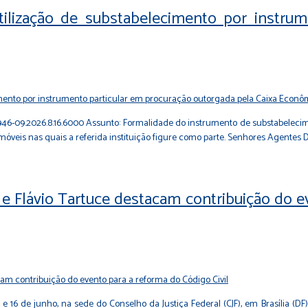
utilização de substabelecimento por instru
020946-09.2026.8.16.6000 Assunto: Formalidade do instrumento de substabele
 imóveis nas quais a referida instituição figure como parte. Senhores Agent
ry e Flávio Tartuce destacam contribuição do
e 16 de junho, na sede do Conselho da Justiça Federal (CJF), em Brasília (DF