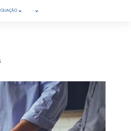
CILIAÇÃO
···
s