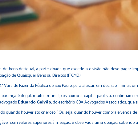
a de bens desigual, a parte doada que excede a divisão não deve pagar Impo
oação de Quaisquer Bens ou Direitos (ITCMD).
2ª Vara de Fazenda Pública de São Paulo, para afastar, em decisão liminar, um
cobrança é ilegal, muitos municípios, como a capital paulista, continuam
o advogado
Eduardo Galvão
, do escritório GBA Advogados Associados, que a
brado quando houver ato oneroso: "Ou seja, quando houver compra e venda de 
igável com valores superiores à meação, é observada uma doação, cabendo ap