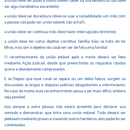
a união deve ser pública (todos devem saber da sua existência, não deve
ser algo clandestino, escondido);
a união deve ser duradoura (deve-se usar a razoabilidade, um mês com
a pessoa não pode ser união estável, não acha?);
a união deve ser contínua (não deve haver interrupções, términos);
a união deve ter como objetivo constituir família (não se trata de ter
filhos, mas sim o objetivo do casal em ser de fato uma família).
O reconhecimento da união estável após a morte deverá ser feito
mediante Ação Judicial, desde que preenchidos os requisitos citados
acima e devidamente comprovados.
E se Depois que esse casal se separa ou um deles falece, surgem as
discussões, as brigas e disputas judiciais desgastantes e intermináveis.
No caso de morte, esse reconhecimento passa a ser mais difícil, embora
seja possível.
Isso porque a outra pessoa não estará presente para declarar sua
vontade e demonstrar que tinha uma união estável. Tudo deverá ser
pleiteado mediante provas e, havendo outros herdeiros, elas poderão ser
contestadas.