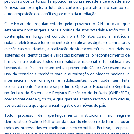
patrocínio dos cartórios. Tampouco há contrariedade à celeridade: não
é nova, por exemplo, a luta dos cartórios para atuar no campo da
autocomposição dos conflitos, por meio da mediação.
O e-Notariado, regulamentado pelo provimento CNJ 100/20, que
estabelece normas gerais para a prática de atos notariais eletrônicos, já
contempla, em longo rol contido no art. 10, atos como a matrícula
notarial eletrônica, o fornecimento de certificados digitais e assinaturas
eletrônicas notarizadas, a realização de videoconferências notariais, os
sistemas de identificação e validação biométrica, o reconhecimento de
firmas, entre outros, todos com validade nacional e fé pública nos
termos da lei. Mais recentemente, o provimento CNJ 103/20 estendeu o
uso da tecnologia também para a autorização de viagem nacional e
internacional de crianças e adolescentes, que pode ser feita
eletronicamente. Mencione-se, por fim, o Operador Nacional do Registro,
no âmbito do Sistema de Registro Eletrônico de Imóveis (ONR/SREI),
operacional desde 15.02.22, e que garante acesso remoto, a um clique,
aos cidadãos, a qualquer oficial registro de imóveis do país.
Todo processo de aperfeiçoamento institucional, no regime
democrático, é válido. Melhor ainda quando ele ocorre de forma a ouvir
todos os interessados em melhorar o serviço público. Por isso, a proposta