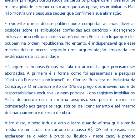
afetaria privilégios burocráticos de cartórios prósperos em desfavor de
maior agilidade e menor custo agregado às operações imobiliárias. Mas
não mostra uma pesquisa sequer que confirme a sua afirmação.
É evidente que o debate público pode comportar as mais diversas
posições sobre as atribuições conferidas aos cartórios - alcançando,
inclusive, uma reflexão sobre sua própria existência - e o lugar que eles
ocupam na ordem republicana. No entanto, é indispensável que esse
mesmo debate ocorra segundo uma argumentação amparada em
evidências e na racionalidade.
Há algumas inconsistências na fala do articulista que precisam ser
abordadas. A primeira é a forma como foi apresentada a pesquisa
"Custo da Burocracia no Imóvel", da Câmara Brasileira da Indústria da
Construção. O encarecimento de 12% do preço dos imóveis não é de
responsabilidade exclusiva - e nem principal - dos registros imobiliários.
Aliás, de acordo com a mesma pesquisa, seu peso é menor em
comparação aos gargalos regulatórios, de licenciamento e até mesmo
de financiamento e de mão-de-obra.
Além disso, o texto induz a erro o leitor quando afirma que a renda
média de um titular de cartório ultrapassa R$ 100 mil mensais, sem
esclarecer se o valor é bruto ou líquido - neste caso, é preciso