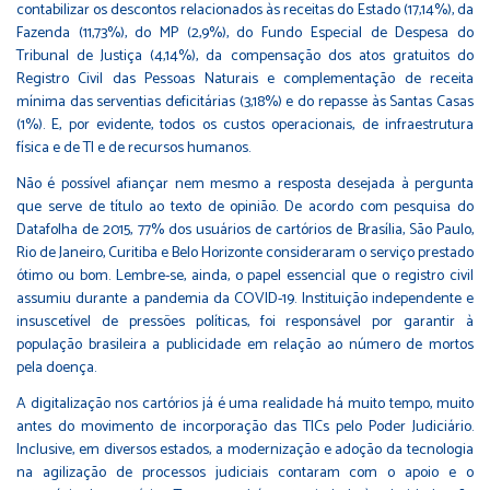
contabilizar os descontos relacionados às receitas do Estado (17,14%), da
Fazenda (11,73%), do MP (2,9%), do Fundo Especial de Despesa do
Tribunal de Justiça (4,14%), da compensação dos atos gratuitos do
Registro Civil das Pessoas Naturais e complementação de receita
mínima das serventias deficitárias (3,18%) e do repasse às Santas Casas
(1%). E, por evidente, todos os custos operacionais, de infraestrutura
física e de TI e de recursos humanos.
Não é possível afiançar nem mesmo a resposta desejada à pergunta
que serve de título ao texto de opinião. De acordo com pesquisa do
Datafolha de 2015, 77% dos usuários de cartórios de Brasília, São Paulo,
Rio de Janeiro, Curitiba e Belo Horizonte consideraram o serviço prestado
ótimo ou bom. Lembre-se, ainda, o papel essencial que o registro civil
assumiu durante a pandemia da COVID-19. Instituição independente e
insuscetível de pressões políticas, foi responsável por garantir à
população brasileira a publicidade em relação ao número de mortos
pela doença.
A digitalização nos cartórios já é uma realidade há muito tempo, muito
antes do movimento de incorporação das TICs pelo Poder Judiciário.
Inclusive, em diversos estados, a modernização e adoção da tecnologia
na agilização de processos judiciais contaram com o apoio e o