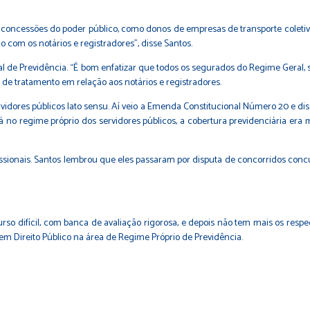
concessões do poder público, como donos de empresas de transporte coletivo
com os notários e registradores”, disse Santos.
de Previdência. “É bom enfatizar que todos os segurados do Regime Geral,
 de tratamento em relação aos notários e registradores.
dores públicos lato sensu. Aí veio a Emenda Constitucional Número 20 e disse
á no regime próprio dos servidores públicos, a cobertura previdenciária era 
ssionais. Santos lembrou que eles passaram por disputa de concorridos concu
o difícil, com banca de avaliação rigorosa, e depois não tem mais os respec
em Direito Público na área de Regime Próprio de Previdência.