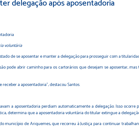
nter delegação após aposentadoria
ia voluntária
stado de se aposentar e manter a delegação para prosseguir com a titularidad
são pode abrir caminho para os cartorários que desejam se aposentar, mas 
e receber a aposentadoria”, destacou Santos.
uisitavam a aposentadoria perdiam automaticamente a delegação. Isso ocorre 
 prática, determina que a aposentadoria voluntária do titular extingue a delegaç
do município de Ariquemes, que recorreu à Justiça para continuar trabalhan