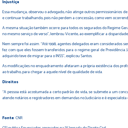
Injustiça
Essa mudança, observou o advogado, não atinge outros permissionários de 
e continuar trabalhando, pois não perdem a concessão, como vem ocorrendo 
A mesma situação também ocorre para todos os segurados do Regime Geral 
no mesmo serviço de verso”, lembrou Vicente, ao exemplificar a disparidade
Nem sempre foi assim. “Até 1998, agentes delegados eram considerados servi
fez com que eles fossem transferidos para o regime geral de Previdência. J
adquirido teve de migrar para o INSS”, explicou Santos.
As modificações no enquadramento afetaram a própria existência dos profi
ao trabalho, para chegar a aquele nível de qualidade de vida.
Direitos
“A pessoa está acostumada a certo padrão de vida, se submete a um concurs
atende notários e registradores em demandas no Judiciário e é especialista 
Fonte
: CNR