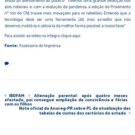
aliada ao atendimento ao público. “Tivemos uma grande evolução dos
atos notariais e, com a evolução da pandemia, a edição do Provimento
nº 100 do CNJ trouxe mais inovações para os tabeliães. Entendo que a
tecnologia deve ser uma ferramenta útil, mas acredito que nós
devemos moldá-la e utilizá-la da melhor forma possível, a nosso favor”.
Para assistir ao vídeo na íntegra
clique aqui
.
Fonte:
Assessoria de Imprensa
IBDFAM – Alienação parental: após quatro meses
afastado, pai consegue ampliação da convivência e férias
com os filhos
Nota oficial da Anoreg-PR sobre PL de atualização das
tabelas de custas dos cartórios do estado