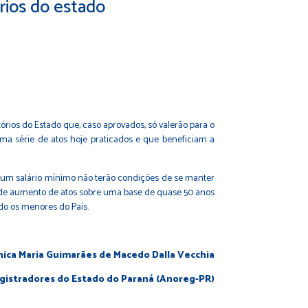
rios do estado
órios do Estado que, caso aprovados, só valerão para o
uma série de atos hoje praticados e que beneficiam a
de um salário mínimo não terão condições de se manter
is de aumento de atos sobre uma base de quase 50 anos
do os menores do País.
ica Maria Guimarães de Macedo Dalla Vecchia
egistradores do Estado do Paraná (Anoreg-PR)