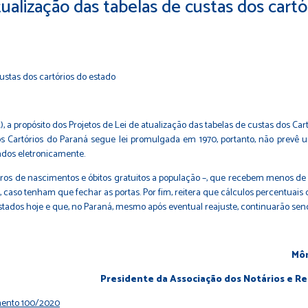
ualização das tabelas de custas dos cartó
a propósito dos Projetos de Lei de atualização das tabelas de custas dos Cart
os Cartórios do Paraná segue lei promulgada em 1970, portanto, não prevê 
cados eletronicamente.
gistros de nascimentos e óbitos gratuitos a população –, que recebem menos 
s, caso tenham que fechar as portas. Por fim, reitera que cálculos percentua
estados hoje e que, no Paraná, mesmo após eventual reajuste, continuarão sen
Môn
Presidente da Associação dos Notários e R
imento 100/2020