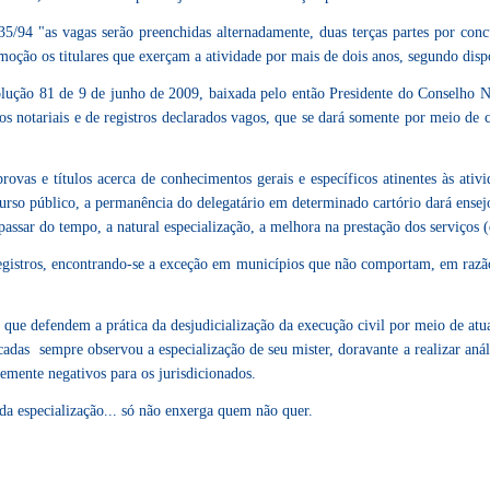
35/94 "as vagas serão preenchidas alternadamente, duas terças partes por con
ção os titulares que exerçam a atividade por mais de dois anos, segundo dispos
lução 81 de 9 de junho de 2009, baixada pelo então Presidente do Conselho N
s notariais e de registros declarados vagos, que se dará somente por meio de c
vas e títulos acerca de conhecimentos gerais e específicos atinentes às ativida
ncurso público, a permanência do delegatário em determinado cartório dará ens
assar do tempo, a natural especialização, a melhora na prestação dos serviços (q
registros, encontrando-se a exceção em municípios que não comportam, em razã
que defendem a prática da desjudicialização da execução civil por meio de at
cadas sempre observou a especialização de seu mister, doravante a realizar anális
emente negativos para os jurisdicionados.
 da especialização... só não enxerga quem não quer.