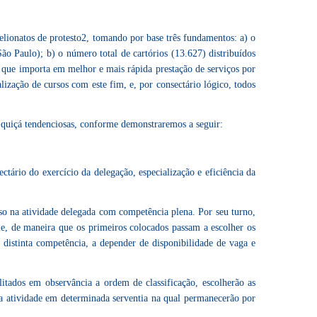
belionatos de protesto2, tomando por base três fundamentos: a) o
São Paulo); b) o número total de cartórios (13.627) distribuídos
 o que importa em melhor e mais rápida prestação de serviços por
alização de cursos com este fim, e, por consectário lógico, todos
 quiçá tendenciosas, conforme demonstraremos a seguir:
ário do exercício da delegação, especialização e eficiência da
so na atividade delegada com competência plena. Por seu turno,
me, de maneira que os primeiros colocados passam a escolher os
u distinta competência, a depender de disponibilidade de vaga e
ilitados em observância a ordem de classificação, escolherão as
 da atividade em determinada serventia na qual permanecerão por