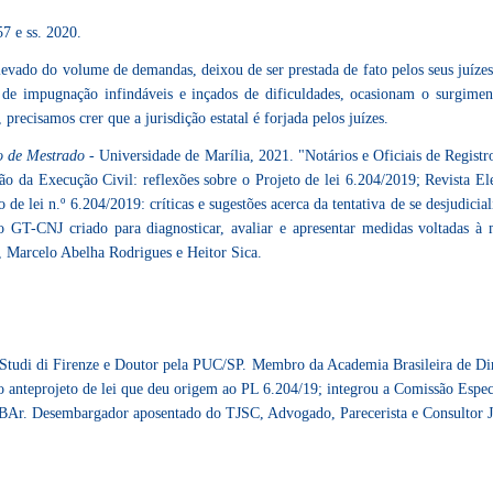
57 e ss. 2020.
 elevado do volume de demandas, deixou de ser prestada de fato pelos seus juíz
 de impugnação infindáveis e inçados de dificuldades, ocasionam o surgime
recisamos crer que a jurisdição estatal é forjada pelos juízes.
o de Mestrado
- Universidade de Marília, 2021. "Notários e Oficiais de Regist
ção da Execução Civil: reflexões sobre o Projeto de lei 6.204/2019; Revista E
e lei n.º 6.204/2019: críticas e sugestões acerca da tentativa de se desjudicial
T-CNJ criado para diagnosticar, avaliar e apresentar medidas voltadas à m
, Marcelo Abelha Rodrigues e Heitor Sica.
 Studi di Firenze e Doutor pela PUC/SP. Membro da Academia Brasileira de Di
 anteprojeto de lei que deu origem ao PL 6.204/19; integrou a Comissão Espec
Ar. Desembargador aposentado do TJSC, Advogado, Parecerista e Consultor J