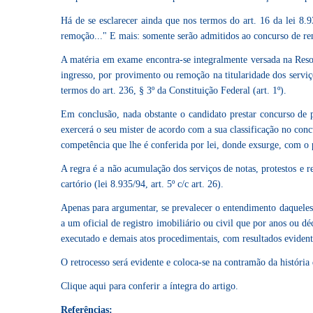
Há de se esclarecer ainda que nos termos do art. 16 da lei 8.9
remoção..." E mais: somente serão admitidos ao concurso de remo
A matéria em exame encontra-se integralmente versada na Reso
ingresso, por provimento ou remoção na titularidade dos serviço
termos do art. 236, § 3º da Constituição Federal (art. 1º).
Em conclusão, nada obstante o candidato prestar concurso de pro
exercerá o seu mister de acordo com a sua classificação no co
competência que lhe é conferida por lei, donde exsurge, com o p
A regra é a não acumulação dos serviços de notas, protestos e 
cartório (lei 8.935/94, art. 5º c/c art. 26).
Apenas para argumentar, se prevalecer o entendimento daqueles 
a um oficial de registro imobiliário ou civil que por anos ou dé
executado e demais atos procedimentais, com resultados evident
O retrocesso será evidente e coloca-se na contramão da história
Clique
aqui
para conferir a íntegra do artigo.
Referências: