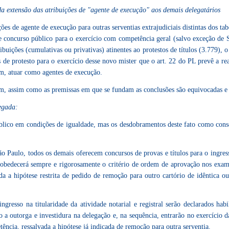
da extensão das atribuições de "agente de execução" aos demais delegatários
s de agente de execução para outras serventias extrajudiciais distintas dos ta
 de concurso público para o exercício com competência geral (salvo exceção de 
buições (cumulativas ou privativas) atinentes ao protestos de títulos (3.779),
es de protesto para o exercício desse novo mister que o art. 22 do PL prevê a re
im, atuar como agentes de execução.
tam, assim como as premissas em que se fundam as conclusões são equivocadas e
legada:
lico em condições de igualdade, mas os desdobramentos deste fato como consect
 Paulo, todos os demais oferecem concursos de provas e títulos para o ingres
s obedecerá sempre e rigorosamente o critério de ordem de aprovação nos exa
a a hipótese restrita de pedido de remoção para outro cartório de idêntica o
resso na titularidade da atividade notarial e registral serão declarados hab
 a outorga e investidura na delegação e, na sequência, entrarão no exercício
cia, ressalvada a hipótese já indicada de remoção para outra serventia.