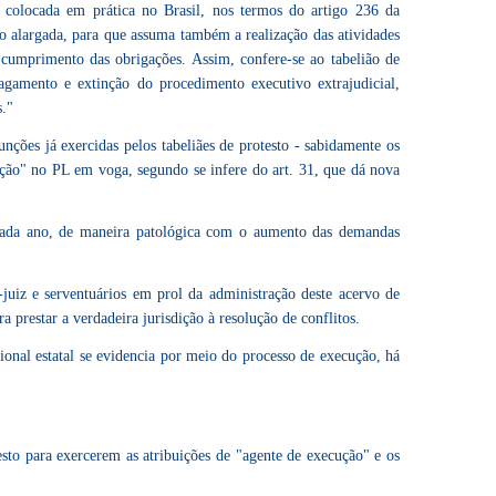
a colocada em prática no Brasil, nos termos do artigo 236 da
ão alargada, para que assuma também a realização das atividades
l cumprimento das obrigações. Assim, confere-se ao tabelião de
agamento e extinção do procedimento executivo extrajudicial,
s."
funções já exercidas pelos tabeliães de protesto - sabidamente os
cução" no PL em voga, segundo se infere do art. 31, que dá nova
 a cada ano, de maneira patológica com o aumento das demandas
juiz e serventuários em prol da administração deste acervo de
 prestar a verdadeira jurisdição à resolução de conflitos.
ional estatal se evidencia por meio do processo de execução, há
esto para exercerem as atribuições de "agente de execução" e os