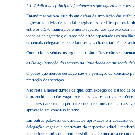
2.1. Réplica aos principais fundamentos que agasalham a tese 
Entendimentos têm surgido em defesa da ampliação das atribuiçõe
ingresso na atividade notarial e registral se verifica por meio
entre os 5.570 municípios é muito superior aos que exercem atri
todos os delegatários; c) tanto não estão capacitados os tabeliã
os demais delegatários poderiam ser capacitados também e, ass
Com todas as vênias, os argumentos são pífios e não se susten
a) Da equiparação do ingresso na titularidade da atividade de
O ponto que merece destaque não é a prestação de concurso púb
prestação dos serviços.
Não resta a menor dúvida de que, com exceção do Estado de São
o preenchimento das vagas existentes nos respectivos cartório
melhores cartórios, lá permanecendo indefinidamente, ressalvad
aprovação em concurso interno.
Em outras palavras, os candidatos aprovados em concurso de ing
delegações vagas que constavam do respectivo edital, receberão
tempo indeterminado e sem possibilidade de mudança de competên