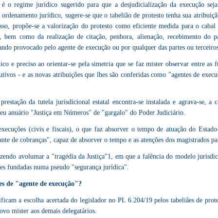
 é o regime jurídico sugerido para que a desjudicialização da execução sej
o ordenamento jurídico, sugere-se que o tabelião de protesto tenha sua atribuiç
isso, propõe-se a valorização do protesto como eficiente medida para o caba
ão, bem como da realização de citação, penhora, alienação, recebimento do p
quando provocado pelo agente de execução ou por qualquer das partes ou terceiro
nico e preciso ao orientar-se pela simetria que se faz mister observar entre as 
xecutivos - e as novas atribuições que lhes são conferidas como "agentes de exe
restação da tutela jurisdicional estatal encontra-se instalada e agrava-se,
eu anuário "Justiça em Números" de "gargalo" do Poder Judiciário.
cuções (civis e fiscais), o que faz absorver o tempo de atuação do Estado-
te de cobranças", capaz de absorver o tempo e as atenções dos magistrados para
azendo avolumar a "tragédia da Justiça"1, em que a falência do modelo jurisdic
tes fundadas numa pseudo "segurança jurídica".
ões de "agente de execução"?
ficam a escolha acertada do legislador no PL 6.204/19 pelos tabeliães de prot
ovo mister aos demais delegatários.