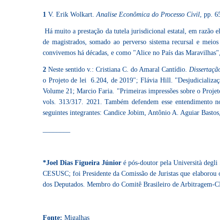
1
V. Erik Wolkart.
Analise Econômica do Processo Civil
, pp. 6
Há muito a prestação da tutela jurisdicional estatal, em razão
de magistrados, somado ao perverso sistema recursal e meios
convivemos há décadas, e como "Alice no País das Maravilhas", p
2
Neste sentido v.: Cristiana C. do Amaral Cantídio.
Dissertaçã
o Projeto de lei 6.204, de 2019"; Flávia Hill. "Desjudicializa
Volume 21; Marcio Faria. "Primeiras impressões sobre o Projeto d
vols. 313/317. 2021. Também defendem esse entendimento no G
seguintes integrantes: Candice Jobim, Antônio A. Aguiar Bastos
________
*Joel Dias Figueira Júnior
é pós-doutor pela Università degli
CESUSC; foi Presidente da Comissão de Juristas que elaborou o
dos Deputados. Membro do Comitê Brasileiro de Arbitragem-CB
Fonte:
Migalhas