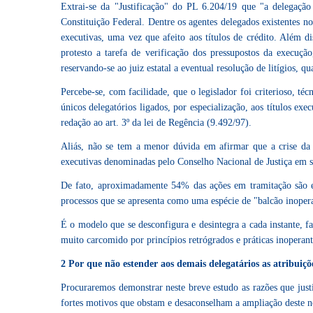
Extrai-se da "Justificação" do PL 6.204/19 que "a delegação
Constituição Federal. Dentre os agentes delegados existentes n
executivas, uma vez que afeito aos títulos de crédito. Além d
protesto a tarefa de verificação dos pressupostos da execuç
reservando-se ao juiz estatal a eventual resolução de litígios, 
Percebe-se, com facilidade, que o legislador foi criterioso, téc
únicos delegatórios ligados, por especialização, aos títulos e
redação ao art. 3º da lei de Regência (9.492/97).
Aliás, não se tem a menor dúvida em afirmar que a crise da p
executivas denominadas pelo Conselho Nacional de Justiça em s
De fato, aproximadamente 54% das ações em tramitação são exe
processos que se apresenta como uma espécie de "balcão inoperan
É o modelo que se desconfigura e desintegra a cada instante, f
muito carcomido por princípios retrógrados e práticas inoperan
2 Por que não estender aos demais delegatários as atribuiç
Procuraremos demonstrar neste breve estudo as razões que justi
fortes motivos que obstam e desaconselham a ampliação deste n