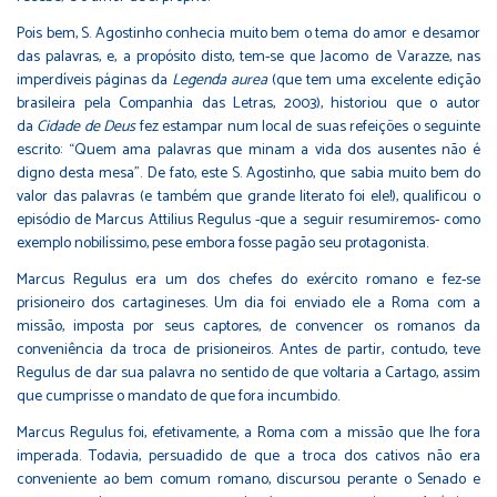
Pois bem, S. Agostinho conhecia muito bem o tema do amor e desamor
das palavras, e, a propósito disto, tem-se que Jacomo de Varazze, nas
imperdíveis páginas da
Legenda aurea
(que tem uma excelente edição
brasileira pela Companhia das Letras, 2003), historiou que o autor
da
Cidade de Deus
fez estampar num local de suas refeições o seguinte
escrito: “Quem ama palavras que minam a vida dos ausentes não é
digno desta mesa”. De fato, este S. Agostinho, que sabia muito bem do
valor das palavras (e também que grande literato foi ele!), qualificou o
episódio de Marcus Attilius Regulus -que a seguir resumiremos- como
exemplo nobilíssimo, pese embora fosse pagão seu protagonista.
Marcus Regulus era um dos chefes do exército romano e fez-se
prisioneiro dos cartagineses. Um dia foi enviado ele a Roma com a
missão, imposta por seus captores, de convencer os romanos da
conveniência da troca de prisioneiros. Antes de partir, contudo, teve
Regulus de dar sua palavra no sentido de que voltaria a Cartago, assim
que cumprisse o mandato de que fora incumbido.
Marcus Regulus foi, efetivamente, a Roma com a missão que lhe fora
imperada. Todavia, persuadido de que a troca dos cativos não era
conveniente ao bem comum romano, discursou perante o Senado e