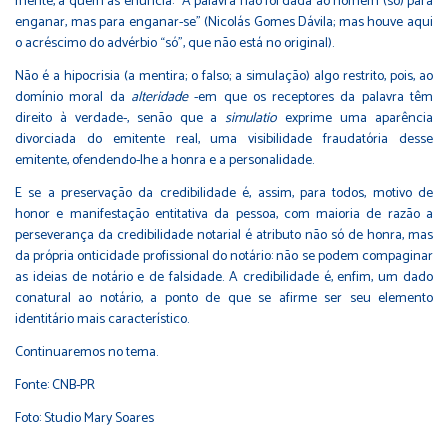
mente, a quem as enuncia: “A palavra não foi dada ao homem (só) para
enganar, mas para enganar-se” (Nicolás Gomes Dávila; mas houve aqui
o acréscimo do advérbio “só”, que não está no original).
Não é a hipocrisia (a mentira; o falso; a simulação) algo restrito, pois, ao
domínio moral da
alteridade
-em que os receptores da palavra têm
direito à verdade-, senão que a
simulatio
exprime uma aparência
divorciada do emitente real, uma visibilidade fraudatória desse
emitente, ofendendo-lhe a honra e a personalidade.
E se a preservação da credibilidade é, assim, para todos, motivo de
honor e manifestação entitativa da pessoa, com maioria de razão a
perseverança da credibilidade notarial é atributo não só de honra, mas
da própria onticidade profissional do notário: não se podem compaginar
as ideias de notário e de falsidade. A credibilidade é, enfim, um dado
conatural ao notário, a ponto de que se afirme ser seu elemento
identitário mais característico.
Continuaremos no tema.
Fonte:
CNB-PR
Foto: Studio Mary Soares