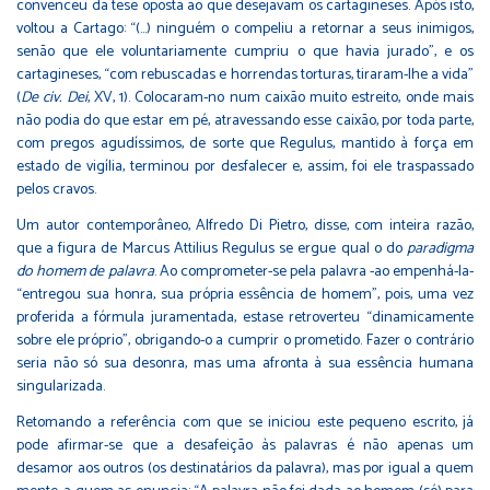
convenceu da tese oposta ao que desejavam os cartagineses. Após isto,
voltou a Cartago: “(…) ninguém o compeliu a retornar a seus inimigos,
senão que ele voluntariamente cumpriu o que havia jurado”, e os
cartagineses, “com rebuscadas e horrendas torturas, tiraram-lhe a vida”
(
De civ. Dei
, XV, 1). Colocaram-no num caixão muito estreito, onde mais
não podia do que estar em pé, atravessando esse caixão, por toda parte,
com pregos agudíssimos, de sorte que Regulus, mantido à força em
estado de vigília, terminou por desfalecer e, assim, foi ele traspassado
pelos cravos.
Um autor contemporâneo, Alfredo Di Pietro, disse, com inteira razão,
que a figura de Marcus Attilius Regulus se ergue qual o do
paradigma
do homem de palavra
. Ao comprometer-se pela palavra -ao empenhá-la-
“entregou sua honra, sua própria essência de homem”, pois, uma vez
proferida a fórmula juramentada, estase retroverteu “dinamicamente
sobre ele próprio”, obrigando-o a cumprir o prometido. Fazer o contrário
seria não só sua desonra, mas uma afronta à sua essência humana
singularizada.
Retomando a referência com que se iniciou este pequeno escrito, já
pode afirmar-se que a desafeição às palavras é não apenas um
desamor aos outros (os destinatários da palavra), mas por igual a quem