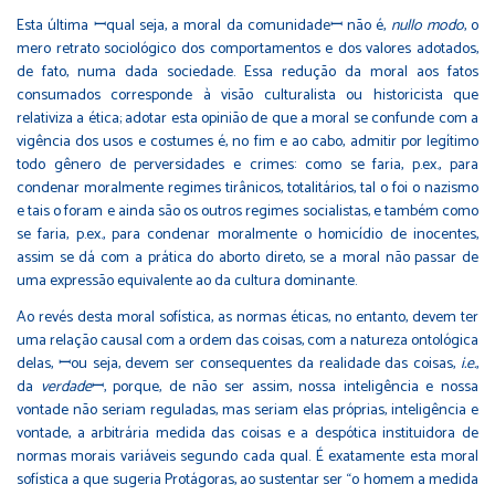
Esta última ꟷqual seja, a moral da comunidadeꟷ não é,
nullo modo
, o
mero retrato sociológico dos comportamentos e dos valores adotados,
de fato, numa dada sociedade. Essa redução da moral aos fatos
consumados corresponde à visão culturalista ou historicista que
relativiza a ética; adotar esta opinião de que a moral se confunde com a
vigência dos usos e costumes é, no fim e ao cabo, admitir por legítimo
todo gênero de perversidades e crimes: como se faria, p.ex., para
condenar moralmente regimes tirânicos, totalitários, tal o foi o nazismo
e tais o foram e ainda são os outros regimes socialistas, e também como
se faria, p.ex., para condenar moralmente o homicídio de inocentes,
assim se dá com a prática do aborto direto, se a moral não passar de
uma expressão equivalente ao da cultura dominante.
Ao revés desta moral sofística, as normas éticas, no entanto, devem ter
uma relação causal com a ordem das coisas, com a natureza ontológica
delas, ꟷou seja, devem ser consequentes da realidade das coisas,
i.e.
,
da
verdade
ꟷ, porque, de não ser assim, nossa inteligência e nossa
vontade não seriam reguladas, mas seriam elas próprias, inteligência e
vontade, a arbitrária medida das coisas e a despótica instituidora de
normas morais variáveis segundo cada qual. É exatamente esta moral
sofística a que sugeria Protágoras, ao sustentar ser “o homem a medida