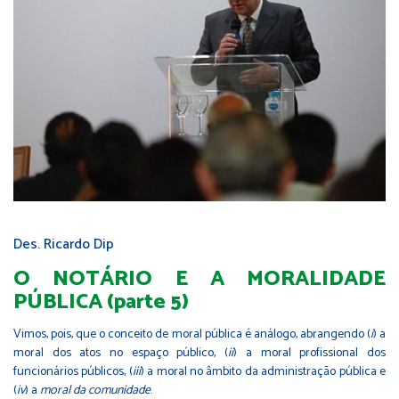
Des. Ricardo Dip
O NOTÁRIO E A MORALIDADE
PÚBLICA (parte 5)
Vimos, pois, que o conceito de moral pública é análogo, abrangendo (
i
) a
moral dos atos no espaço público, (
ii
) a moral profissional dos
funcionários públicos, (
iii
) a moral no âmbito da administração pública e
(
iv
) a
moral da comunidade
.