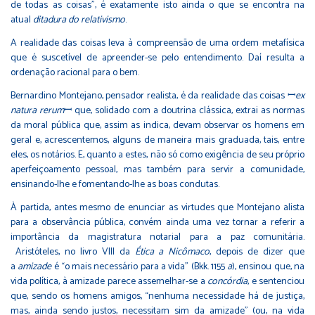
de todas as coisas”, é exatamente isto ainda o que se encontra na
atual
ditadura do relativismo
.
A realidade das coisas leva à compreensão de uma ordem metafísica
que é suscetível de apreender-se pelo entendimento. Daí resulta a
ordenação racional para o bem.
Bernardino Montejano, pensador realista, é da realidade das coisas ꟷ
ex
natura rerum
ꟷ que, solidado com a doutrina clássica, extrai as normas
da moral pública que, assim as indica, devam observar os homens em
geral e, acrescentemos, alguns de maneira mais graduada, tais, entre
eles, os notários. E, quanto a estes, não só como exigência de seu próprio
aperfeiçoamento pessoal, mas também para servir a comunidade,
ensinando-lhe e fomentando-lhe as boas condutas.
À partida, antes mesmo de enunciar as virtudes que Montejano alista
para a observância pública, convém ainda uma vez tornar a referir a
importância da magistratura notarial para a paz comunitária.
Aristóteles, no livro VIII da
Ética a Nicômaco
, depois de dizer que
a
amizade
é “o mais necessário para a vida” (Bkk. 1155
a
), ensinou que, na
vida política, à amizade parece assemelhar-se a
concórdia
, e sentenciou
que, sendo os homens amigos, “nenhuma necessidade há de justiça,
mas, ainda sendo justos, necessitam sim da amizade” (ou, na vida