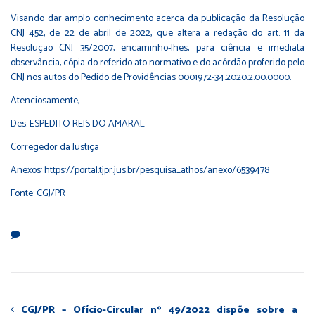
Visando dar amplo conhecimento acerca da publicação da Resolução
CNJ 452, de 22 de abril de 2022, que altera a redação do art. 11 da
Resolução CNJ 35/2007, encaminho-lhes, para ciência e imediata
observância, cópia do referido ato normativo e do acórdão proferido pelo
CNJ nos autos do Pedido de Providências 0001972-34.2020.2.00.0000.
Atenciosamente,
Des. ESPEDITO REIS DO AMARAL
Corregedor da Justiça
Anexos:
https://portal.tjpr.jus.br/pesquisa_athos/anexo/6539478
Fonte: CGJ/PR
CGJ/PR – Ofício-Circular nº 49/2022 dispõe sobre a