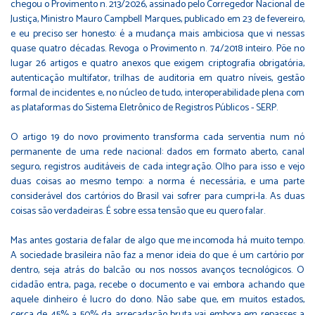
chegou o Provimento n. 213/2026, assinado pelo Corregedor Nacional de
Justiça, Ministro Mauro Campbell Marques, publicado em 23 de fevereiro,
e eu preciso ser honesto: é a mudança mais ambiciosa que vi nessas
quase quatro décadas. Revoga o Provimento n. 74/2018 inteiro. Põe no
lugar 26 artigos e quatro anexos que exigem criptografia obrigatória,
autenticação multifator, trilhas de auditoria em quatro níveis, gestão
formal de incidentes e, no núcleo de tudo, interoperabilidade plena com
as plataformas do Sistema Eletrônico de Registros Públicos - SERP.
O artigo 19 do novo provimento transforma cada serventia num nó
permanente de uma rede nacional: dados em formato aberto, canal
seguro, registros auditáveis de cada integração. Olho para isso e vejo
duas coisas ao mesmo tempo: a norma é necessária, e uma parte
considerável dos cartórios do Brasil vai sofrer para cumpri-la. As duas
coisas são verdadeiras. É sobre essa tensão que eu quero falar.
Mas antes gostaria de falar de algo que me incomoda há muito tempo.
A sociedade brasileira não faz a menor ideia do que é um cartório por
dentro, seja atrás do balcão ou nos nossos avanços tecnológicos. O
cidadão entra, paga, recebe o documento e vai embora achando que
aquele dinheiro é lucro do dono. Não sabe que, em muitos estados,
cerca de 45% a 50% da arrecadação bruta vai embora em repasses a