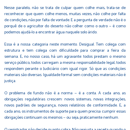
Nesse paralelo, não se trata de culpar quem colhe mais, trata-se de
reconhecer que quem colhe menos, muitas vezes, não colhe por falta
de condições, não por falta de vontade. E a pergunta de verdade não é o
porquê de o agricultor do deserto não colher como o outro — é como
podemos ajudá-lo a encontrar água naquele solo árido.
Essa é a nossa categoria neste momento. Desigual. Tem colega com
estrutura e tem colega com dificuldade para comprar a feira da
semana. E, no nosso caso, há um agravante: todos prestam o mesmo
serviço público, todos carregam a mesma responsabilidade legal, todos
respondem perante o Judiciário com igual rigor. Só que as condições
materiais são diversas. Igualdade formal sem condições materiais não é
justiça.
O problema de fundo não é a norma — é a conta. A cada ano, as
obrigações regulatórias crescem: novos sistemas, novas integrações,
novos padrões de segurança, novos relatórios de conformidade. E, a
cada ano, os instrumentos de suporte para quem precisa cumprir essas
obrigações continuam os mesmos — ou seja, praticamente nenhum.
O registrador não decide quanto cobra. Não reajusta a receita quando o