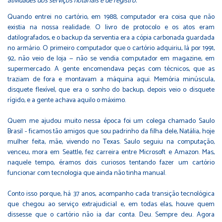
atividades dos serviços notariais e de registro.
Quando entrei no cartório, em 1988, computador era coisa que não
existia na nossa realidade. O livro de protocolo e os atos eram
datilografados, e o backup da serventia era a cópia carbonada guardada
no armário. O primeiro computador que o cartório adquiriu, lá por 1991,
92, não veio de loja — não se vendia computador em magazine, em
supermercado. A gente encomendava peças com técnicos, que as
traziam de fora e montavam a máquina aqui. Memória minúscula,
disquete flexível, que era o sonho do backup, depois veio o disquete
rígido, e a gente achava aquilo o máximo.
Quem me ajudou muito nessa época foi um colega chamado Saulo
Brasil - ficamos tão amigos que sou padrinho da filha dele, Natália, hoje
mulher feita, mãe, vivendo no Texas. Saulo seguiu na computação,
venceu, mora em Seattle, fez carreira entre Microsoft e Amazon. Mas,
naquele tempo, éramos dois curiosos tentando fazer um cartório
funcionar com tecnologia que ainda não tinha manual.
Conto isso porque, há 37 anos, acompanho cada transição tecnológica
que chegou ao serviço extrajudicial e, em todas elas, houve quem
dissesse que o cartório não ia dar conta. Deu. Sempre deu. Agora