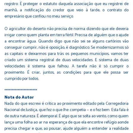
registro. É proteger o estatuto daquela associação que eu registrei de
manhã, a notificação do credor que veio à tarde, o contrato do
empresário que confiou no meu serviço.
O agricultor do deserto não precisa de norma dizendo que ele deveria
irrigar como quem planta em terra fértil. Precisa de alguém que o ajude
a encontrar água. Quando digo que não sei se alguns cartórios vão
conseguir cumprir, não é oposição, é diagnóstico. Se modernizarmos só
as capitais e deixarmos para trás os pequenos municípios, vamos ter
criado um sistema registral de duas velocidades. E sistema de duas
velocidades é sistema que falhou. A tarefa não é só cumprir o
provimento. É criar, juntos, as condições para que ele possa ser
cumprido por todos.
**********************
Nota do Autor
Nada do que escrevi é crítica ao provimento editado pela Corregedoria
Nacional de Justiça, que fez o que lhe competia — e o fez bem. Esta fala é
de outra natureza. É atemporal. É algo que se solta ao vento, como quem
lança uma folha ao ar na esperança de que ela encontre refúgio aonde
precisa chegar e que, ao pousar, ajude alguém a entender a realidade