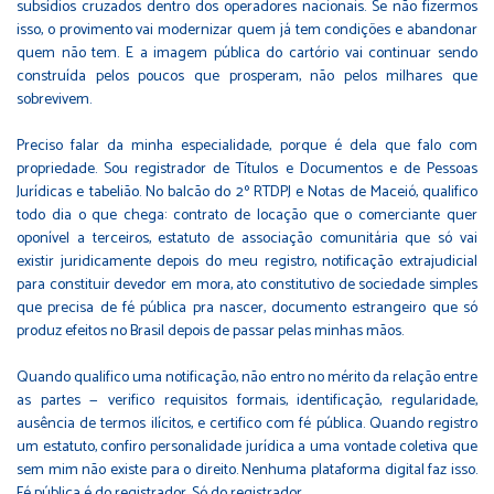
subsídios cruzados dentro dos operadores nacionais. Se não fizermos
isso, o provimento vai modernizar quem já tem condições e abandonar
quem não tem. E a imagem pública do cartório vai continuar sendo
construída pelos poucos que prosperam, não pelos milhares que
sobrevivem.
Preciso falar da minha especialidade, porque é dela que falo com
propriedade. Sou registrador de Títulos e Documentos e de Pessoas
Jurídicas e tabelião. No balcão do 2º RTDPJ e Notas de Maceió, qualifico
todo dia o que chega: contrato de locação que o comerciante quer
oponível a terceiros, estatuto de associação comunitária que só vai
existir juridicamente depois do meu registro, notificação extrajudicial
para constituir devedor em mora, ato constitutivo de sociedade simples
que precisa de fé pública pra nascer, documento estrangeiro que só
produz efeitos no Brasil depois de passar pelas minhas mãos.
Quando qualifico uma notificação, não entro no mérito da relação entre
as partes — verifico requisitos formais, identificação, regularidade,
ausência de termos ilícitos, e certifico com fé pública. Quando registro
um estatuto, confiro personalidade jurídica a uma vontade coletiva que
sem mim não existe para o direito. Nenhuma plataforma digital faz isso.
Fé pública é do registrador. Só do registrador.