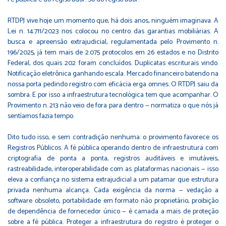
RTDPJ vive hoje um momento que, há dois anos, ninguém imaginava. A
Lei n. 14.711/2023 nos colocou no centro das garantias mobiliárias. A
busca e apreensão extrajudicial, regulamentada pelo Provimento n.
196/2025, já tem mais de 2.075 protocolos em 26 estados e no Distrito
Federal, dos quais 202 foram concluídos. Duplicatas escriturais vindo.
Notificação eletrônica ganhando escala. Mercado financeiro batendo na
nossa porta pedindo registro com eficácia erga omnes. O RTDPJ saiu da
sombra. E por isso a infraestrutura tecnológica tem que acompanhar. O
Provimento n. 213 não veio de fora para dentro — normatiza o que nós já
sentíamos fazia tempo.
Dito tudo isso, e sem contradição nenhuma: o provimento favorece os
Registros Públicos. A fé pública operando dentro de infraestrutura com
criptografia de ponta a ponta, registros auditáveis e imutáveis,
rastreabilidade, interoperabilidade com as plataformas nacionais — isso
eleva a confiança no sistema extrajudicial a um patamar que estrutura
privada nenhuma alcança. Cada exigência da norma — vedação a
software obsoleto, portabilidade em formato não proprietário, proibição
de dependência de fornecedor único — é camada a mais de proteção
sobre a fé pública. Proteger a infraestrutura do registro é proteger o