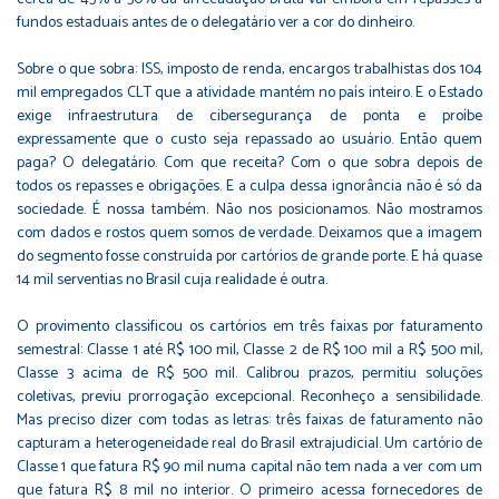
fundos estaduais antes de o delegatário ver a cor do dinheiro.
Sobre o que sobra: ISS, imposto de renda, encargos trabalhistas dos 104
mil empregados CLT que a atividade mantém no país inteiro. E o Estado
exige infraestrutura de cibersegurança de ponta e proíbe
expressamente que o custo seja repassado ao usuário. Então quem
paga? O delegatário. Com que receita? Com o que sobra depois de
todos os repasses e obrigações. E a culpa dessa ignorância não é só da
sociedade. É nossa também. Não nos posicionamos. Não mostramos
com dados e rostos quem somos de verdade. Deixamos que a imagem
do segmento fosse construída por cartórios de grande porte. E há quase
14 mil serventias no Brasil cuja realidade é outra.
O provimento classificou os cartórios em três faixas por faturamento
semestral: Classe 1 até R$ 100 mil, Classe 2 de R$ 100 mil a R$ 500 mil,
Classe 3 acima de R$ 500 mil. Calibrou prazos, permitiu soluções
coletivas, previu prorrogação excepcional. Reconheço a sensibilidade.
Mas preciso dizer com todas as letras: três faixas de faturamento não
capturam a heterogeneidade real do Brasil extrajudicial. Um cartório de
Classe 1 que fatura R$ 90 mil numa capital não tem nada a ver com um
que fatura R$ 8 mil no interior. O primeiro acessa fornecedores de