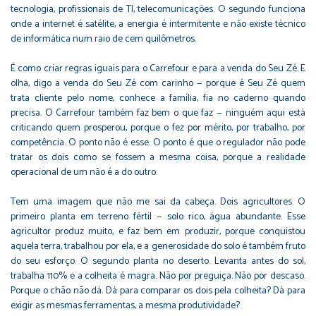
tecnologia, profissionais de TI, telecomunicações. O segundo funciona
onde a internet é satélite, a energia é intermitente e não existe técnico
de informática num raio de cem quilômetros.
É como criar regras iguais para o Carrefour e para a venda do Seu Zé. E
olha, digo a venda do Seu Zé com carinho — porque é Seu Zé quem
trata cliente pelo nome, conhece a família, fia no caderno quando
precisa. O Carrefour também faz bem o que faz — ninguém aqui está
criticando quem prosperou, porque o fez por mérito, por trabalho, por
competência. O ponto não é esse. O ponto é que o regulador não pode
tratar os dois como se fossem a mesma coisa, porque a realidade
operacional de um não é a do outro.
Tem uma imagem que não me sai da cabeça. Dois agricultores. O
primeiro planta em terreno fértil — solo rico, água abundante. Esse
agricultor produz muito, e faz bem em produzir, porque conquistou
aquela terra, trabalhou por ela, e a generosidade do solo é também fruto
do seu esforço. O segundo planta no deserto. Levanta antes do sol,
trabalha 110% e a colheita é magra. Não por preguiça. Não por descaso.
Porque o chão não dá. Dá para comparar os dois pela colheita? Dá para
exigir as mesmas ferramentas, a mesma produtividade?