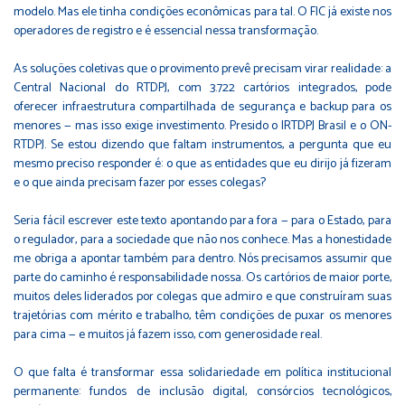
modelo. Mas ele tinha condições econômicas para tal. O FIC já existe nos
operadores de registro e é essencial nessa transformação.
As soluções coletivas que o provimento prevê precisam virar realidade: a
Central Nacional do RTDPJ, com 3.722 cartórios integrados, pode
oferecer infraestrutura compartilhada de segurança e backup para os
menores — mas isso exige investimento. Presido o IRTDPJ Brasil e o ON-
RTDPJ. Se estou dizendo que faltam instrumentos, a pergunta que eu
mesmo preciso responder é: o que as entidades que eu dirijo já fizeram
e o que ainda precisam fazer por esses colegas?
Seria fácil escrever este texto apontando para fora — para o Estado, para
o regulador, para a sociedade que não nos conhece. Mas a honestidade
me obriga a apontar também para dentro. Nós precisamos assumir que
parte do caminho é responsabilidade nossa. Os cartórios de maior porte,
muitos deles liderados por colegas que admiro e que construíram suas
trajetórias com mérito e trabalho, têm condições de puxar os menores
para cima — e muitos já fazem isso, com generosidade real.
O que falta é transformar essa solidariedade em política institucional
permanente: fundos de inclusão digital, consórcios tecnológicos,