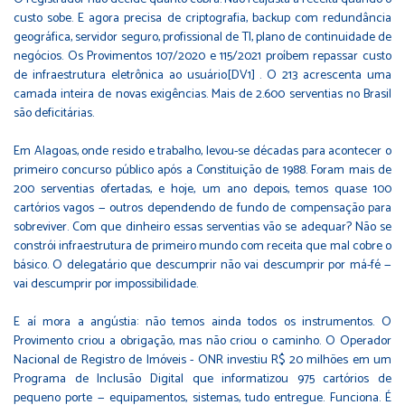
custo sobe. E agora precisa de criptografia, backup com redundância
geográfica, servidor seguro, profissional de TI, plano de continuidade de
negócios. Os Provimentos 107/2020 e 115/2021 proíbem repassar custo
de infraestrutura eletrônica ao usuário[DV1] . O 213 acrescenta uma
camada inteira de novas exigências. Mais de 2.600 serventias no Brasil
são deficitárias.
Em Alagoas, onde resido e trabalho, levou-se décadas para acontecer o
primeiro concurso público após a Constituição de 1988. Foram mais de
200 serventias ofertadas, e hoje, um ano depois, temos quase 100
cartórios vagos — outros dependendo de fundo de compensação para
sobreviver. Com que dinheiro essas serventias vão se adequar? Não se
constrói infraestrutura de primeiro mundo com receita que mal cobre o
básico. O delegatário que descumprir não vai descumprir por má-fé —
vai descumprir por impossibilidade.
E aí mora a angústia: não temos ainda todos os instrumentos. O
Provimento criou a obrigação, mas não criou o caminho. O Operador
Nacional de Registro de Imóveis - ONR investiu R$ 20 milhões em um
Programa de Inclusão Digital que informatizou 975 cartórios de
pequeno porte — equipamentos, sistemas, tudo entregue. Funciona. É