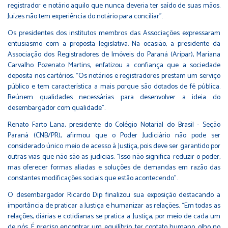
registrador e notário aquilo que nunca deveria ter saído de suas mãos.
Juízes não tem experiência do notário para conciliar”.
Os presidentes dos institutos membros das Associações expressaram
entusiasmo com a proposta legislativa. Na ocasião, a presidente da
Associação dos Registradores de Imóveis do Paraná (Aripar), Mariana
Carvalho Pozenato Martins, enfatizou a confiança que a sociedade
deposita nos cartórios. “Os notários e registradores prestam um serviço
público e tem característica a mais porque são dotados de fé pública.
Reúnem qualidades necessárias para desenvolver a ideia do
desembargador com qualidade”.
Renato Farto Lana, presidente do Colégio Notarial do Brasil - Seção
Paraná (CNB/PR), afirmou que o Poder Judiciário não pode ser
considerado único meio de acesso à Justiça, pois deve ser garantido por
outras vias que não são as judicias. “Isso não significa reduzir o poder,
mas oferecer formas aliadas e soluções de demandas em razão das
constantes modificações sociais que estão acontecendo”.
O desembargador Ricardo Dip finalizou sua exposição destacando a
importância de praticar a Justiça e humanizar as relações. “Em todas as
relações, diárias e cotidianas se pratica a Justiça, por meio de cada um
de nós. É preciso encontrar um equilíbrio, ter contato humano, olho no