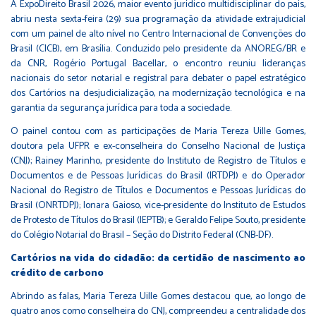
A ExpoDireito Brasil 2026, maior evento jurídico multidisciplinar do país,
abriu nesta sexta-feira (29) sua programação da atividade extrajudicial
com um painel de alto nível no Centro Internacional de Convenções do
Brasil (CICB), em Brasília. Conduzido pelo presidente da ANOREG/BR e
da CNR, Rogério Portugal Bacellar, o encontro reuniu lideranças
nacionais do setor notarial e registral para debater o papel estratégico
dos Cartórios na desjudicialização, na modernização tecnológica e na
garantia da segurança jurídica para toda a sociedade.
O painel contou com as participações de Maria Tereza Uille Gomes,
doutora pela UFPR e ex-conselheira do Conselho Nacional de Justiça
(CNJ); Rainey Marinho, presidente do Instituto de Registro de Títulos e
Documentos e de Pessoas Jurídicas do Brasil (IRTDPJ) e do Operador
Nacional do Registro de Títulos e Documentos e Pessoas Jurídicas do
Brasil (ONRTDPJ); Ionara Gaioso, vice-presidente do Instituto de Estudos
de Protesto de Títulos do Brasil (IEPTB); e Geraldo Felipe Souto, presidente
do Colégio Notarial do Brasil – Seção do Distrito Federal (CNB-DF).
Cartórios na vida do cidadão: da certidão de nascimento ao
crédito de carbono
Abrindo as falas, Maria Tereza Uille Gomes destacou que, ao longo de
quatro anos como conselheira do CNJ, compreendeu a centralidade dos