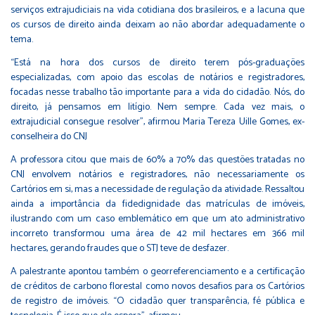
serviços extrajudiciais na vida cotidiana dos brasileiros, e a lacuna que
os cursos de direito ainda deixam ao não abordar adequadamente o
tema.
“Está na hora dos cursos de direito terem pós-graduações
especializadas, com apoio das escolas de notários e registradores,
focadas nesse trabalho tão importante para a vida do cidadão. Nós, do
direito, já pensamos em litígio. Nem sempre. Cada vez mais, o
extrajudicial consegue resolver”, afirmou Maria Tereza Uille Gomes, ex-
conselheira do CNJ
A professora citou que mais de 60% a 70% das questões tratadas no
CNJ envolvem notários e registradores, não necessariamente os
Cartórios em si, mas a necessidade de regulação da atividade. Ressaltou
ainda a importância da fidedignidade das matrículas de imóveis,
ilustrando com um caso emblemático em que um ato administrativo
incorreto transformou uma área de 42 mil hectares em 366 mil
hectares, gerando fraudes que o STJ teve de desfazer.
A palestrante apontou também o georreferenciamento e a certificação
de créditos de carbono florestal como novos desafios para os Cartórios
de registro de imóveis. “O cidadão quer transparência, fé pública e