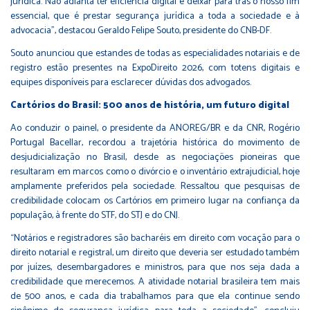
jurídica. Não adianta ter eficiência digital e deixar para trás o nosso fim
essencial, que é prestar segurança jurídica a toda a sociedade e à
advocacia”, destacou Geraldo Felipe Souto, presidente do CNB-DF.
Souto anunciou que estandes de todas as especialidades notariais e de
registro estão presentes na ExpoDireito 2026, com totens digitais e
equipes disponíveis para esclarecer dúvidas dos advogados.
Cartórios do Brasil: 500 anos de história, um futuro digital
Ao conduzir o painel, o presidente da ANOREG/BR e da CNR, Rogério
Portugal Bacellar, recordou a trajetória histórica do movimento de
desjudicialização no Brasil, desde as negociações pioneiras que
resultaram em marcos como o divórcio e o inventário extrajudicial, hoje
amplamente preferidos pela sociedade. Ressaltou que pesquisas de
credibilidade colocam os Cartórios em primeiro lugar na confiança da
população, à frente do STF, do STJ e do CNJ.
“Notários e registradores são bacharéis em direito com vocação para o
direito notarial e registral, um direito que deveria ser estudado também
por juízes, desembargadores e ministros, para que nos seja dada a
credibilidade que merecemos. A atividade notarial brasileira tem mais
de 500 anos, e cada dia trabalhamos para que ela continue sendo