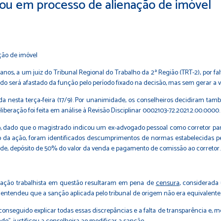
uou em processo de alienação de imóvel
 anos, a um juiz do Tribunal Regional do Trabalho da 2ª Região (TRT-2), por 
ado será afastado da função pelo período fixado na decisão, mas sem gerar a 
a nesta terça-feira (17/9). Por unanimidade, os conselheiros decidiram tamb
liberação foi feita em análise à Revisão Disciplinar 0002103-72.2021.2.00.0000
o, dado que o magistrado indicou um ex-advogado pessoal como corretor para
ngo da ação, foram identificados descumprimentos de normas estabelecidas pe
dade, depósito de 50% do valor da venda e pagamento de comissão ao corretor
mitação trabalhista em questão resultaram em pena de
censura
, considerada
a, entendeu que a sanção aplicada pelo tribunal de origem não era equivalente
r conseguido explicar todas essas discrepâncias e a falta de transparência e