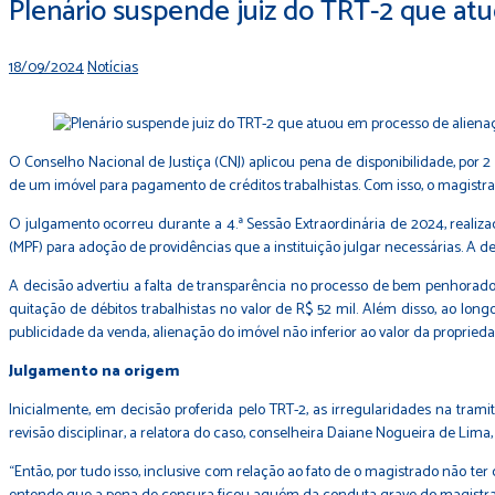
Plenário suspende juiz do TRT-2 que at
18/09/2024
Notícias
O Conselho Nacional de Justiça (CNJ) aplicou pena de disponibilidade, por 2
de um imóvel para pagamento de créditos trabalhistas. Com isso, o magistr
O julgamento ocorreu durante a 4.ª Sessão Extraordinária de 2024, realizad
(MPF) para adoção de providências que a instituição julgar necessárias. A de
A decisão advertiu a falta de transparência no processo de bem penhorad
quitação de débitos trabalhistas no valor de R$ 52 mil. Além disso, ao lo
publicidade da venda, alienação do imóvel não inferior ao valor da proprie
Julgamento na origem
Inicialmente, em decisão proferida pelo TRT-2, as irregularidades na tra
revisão disciplinar, a relatora do caso, conselheira Daiane Nogueira de Lim
“Então, por tudo isso, inclusive com relação ao fato de o magistrado não te