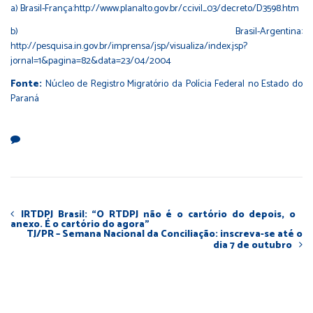
a) Brasil-França:
http://www.planalto.gov.br/ccivil_03/decreto/D3598.htm
b) Brasil-Argentina:
http://pesquisa.in.gov.br/imprensa/jsp/visualiza/index.jsp?
jornal=1&pagina=82&data=23/04/2004
Fonte:
Núcleo de Registro Migratório da Polícia Federal no Estado do
Paraná
IRTDPJ Brasil: “O RTDPJ não é o cartório do depois, o
anexo. É o cartório do agora”
TJ/PR – Semana Nacional da Conciliação: inscreva-se até o
dia 7 de outubro