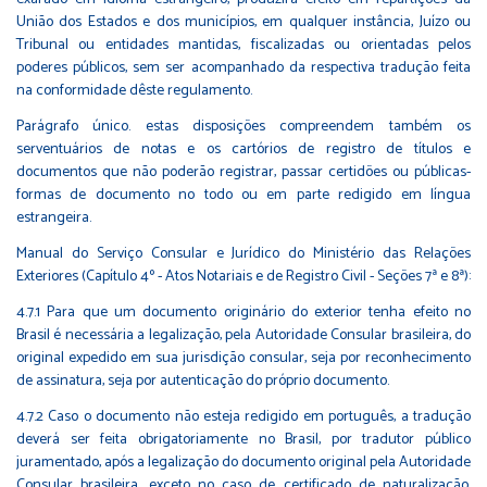
União dos Estados e dos municípios, em qualquer instância, Juízo ou
Tribunal ou entidades mantidas, fiscalizadas ou orientadas pelos
poderes públicos, sem ser acompanhado da respectiva tradução feita
na conformidade dêste regulamento.
Parágrafo único. estas disposições compreendem também os
serventuários de notas e os cartórios de registro de títulos e
documentos que não poderão registrar, passar certidões ou públicas-
formas de documento no todo ou em parte redigido em língua
estrangeira.
Manual do Serviço Consular e Jurídico do Ministério das Relações
Exteriores (Capítulo 4º - Atos Notariais e de Registro Civil - Seções 7ª e 8ª):
4.7.1 Para que um documento originário do exterior tenha efeito no
Brasil é necessária a legalização, pela Autoridade Consular brasileira, do
original expedido em sua jurisdição consular, seja por reconhecimento
de assinatura, seja por autenticação do próprio documento.
4.7.2 Caso o documento não esteja redigido em português, a tradução
deverá ser feita obrigatoriamente no Brasil, por tradutor público
juramentado, após a legalização do documento original pela Autoridade
Consular brasileira, exceto no caso de certificado de naturalização,