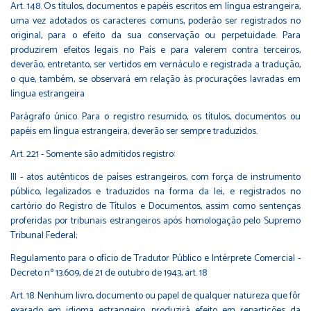
Art. 148. Os títulos, documentos e papéis escritos em língua estrangeira,
uma vez adotados os caracteres comuns, poderão ser registrados no
original, para o efeito da sua conservação ou perpetuidade. Para
produzirem efeitos legais no País e para valerem contra terceiros,
deverão, entretanto, ser vertidos em vernáculo e registrada a tradução,
o que, também, se observará em relação às procurações lavradas em
língua estrangeira
Parágrafo único. Para o registro resumido, os títulos, documentos ou
papéis em língua estrangeira, deverão ser sempre traduzidos.
Art. 221 - Somente são admitidos registro:
III - atos autênticos de países estrangeiros, com força de instrumento
público, legalizados e traduzidos na forma da lei, e registrados no
cartório do Registro de Títulos e Documentos, assim como sentenças
proferidas por tribunais estrangeiros após homologação pelo Supremo
Tribunal Federal;
Regulamento para o ofício de Tradutor Público e Intérprete Comercial -
Decreto nº 13.609, de 21 de outubro de 1943, art. 18
Art. 18. Nenhum livro, documento ou papel de qualquer natureza que fôr
exarado em idioma estrangeiro, produzirá efeito em repartições da