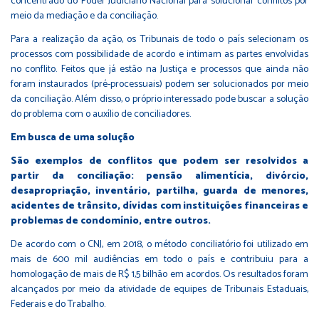
concentrado do Poder Judiciário Nacional para solucionar conflitos por
meio da mediação e da conciliação.
Para a realização da ação, os Tribunais de todo o país selecionam os
processos com possibilidade de acordo e intimam as partes envolvidas
no conflito. Feitos que já estão na Justiça e processos que ainda não
foram instaurados (pré-processuais) podem ser solucionados por meio
da conciliação. Além disso, o próprio interessado pode buscar a solução
do problema com o auxílio de conciliadores.
Em busca de uma solução
São exemplos de conflitos que podem ser resolvidos a
partir da conciliação: pensão alimentícia, divórcio,
desapropriação, inventário, partilha, guarda de menores,
acidentes de trânsito, dívidas com instituições financeiras e
problemas de condomínio, entre outros.
De acordo com o CNJ, em 2018, o método conciliatório foi utilizado em
mais de 600 mil audiências em todo o país e contribuiu para a
homologação de mais de R$ 1,5 bilhão em acordos. Os resultados foram
alcançados por meio da atividade de equipes de Tribunais Estaduais,
Federais e do Trabalho.