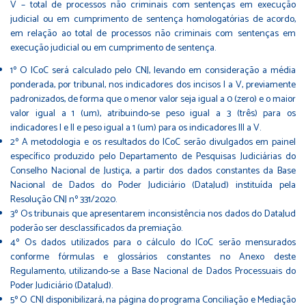
V – total de processos não criminais com sentenças em execução
judicial ou em cumprimento de sentença homologatórias de acordo,
em relação ao total de processos não criminais com sentenças em
execução judicial ou em cumprimento de sentença.
1º O ICoC será calculado pelo CNJ, levando em consideração a média
ponderada, por tribunal, nos indicadores dos incisos I a V, previamente
padronizados, de forma que o menor valor seja igual a 0 (zero) e o maior
valor igual a 1 (um), atribuindo-se peso igual a 3 (três) para os
indicadores I e II e peso igual a 1 (um) para os indicadores III a V.
2º A metodologia e os resultados do ICoC serão divulgados em painel
específico produzido pelo Departamento de Pesquisas Judiciárias do
Conselho Nacional de Justiça, a partir dos dados constantes da Base
Nacional de Dados do Poder Judiciário (DataJud) instituída pela
Resolução CNJ nº 331/2020.
3º Os tribunais que apresentarem inconsistência nos dados do DataJud
poderão ser desclassificados da premiação.
4º Os dados utilizados para o cálculo do ICoC serão mensurados
conforme fórmulas e glossários constantes no Anexo deste
Regulamento, utilizando-se a Base Nacional de Dados Processuais do
Poder Judiciário (DataJud).
5º O CNJ disponibilizará, na página do programa Conciliação e Mediação