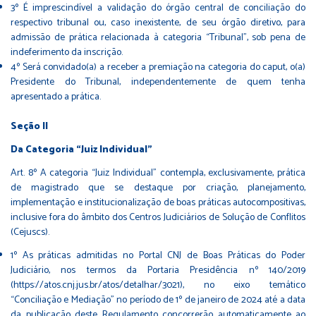
3º É imprescindível a validação do órgão central de conciliação do
respectivo tribunal ou, caso inexistente, de seu órgão diretivo, para
admissão de prática relacionada à categoria “Tribunal”, sob pena de
indeferimento da inscrição.
4º Será convidado(a) a receber a premiação na categoria do caput, o(a)
Presidente do Tribunal, independentemente de quem tenha
apresentado a prática.
Seção II
Da Categoria “Juiz Individual”
Art. 8º A categoria “Juiz Individual” contempla, exclusivamente, prática
de magistrado que se destaque por criação, planejamento,
implementação e institucionalização de boas práticas autocompositivas,
inclusive fora do âmbito dos Centros Judiciários de Solução de Conflitos
(Cejuscs).
1º As práticas admitidas no Portal CNJ de Boas Práticas do Poder
Judiciário, nos termos da Portaria Presidência nº 140/2019
(https://atos.cnj.jus.br/atos/detalhar/3021), no eixo temático
“Conciliação e Mediação” no período de 1º de janeiro de 2024 até a data
da publicação deste Regulamento concorrerão automaticamente ao