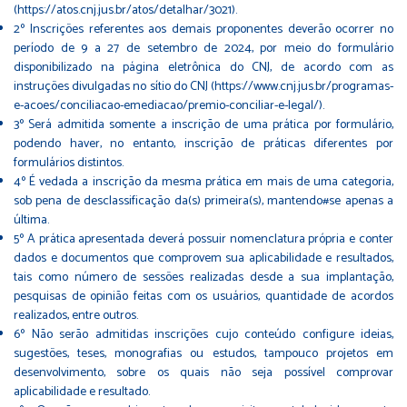
(https://atos.cnj.jus.br/atos/detalhar/3021).
2º Inscrições referentes aos demais proponentes deverão ocorrer no
período de 9 a 27 de setembro de 2024, por meio do formulário
disponibilizado na página eletrônica do CNJ, de acordo com as
instruções divulgadas no sítio do CNJ (https://www.cnj.jus.br/programas-
e-acoes/conciliacao-emediacao/premio-conciliar-e-legal/).
3º Será admitida somente a inscrição de uma prática por formulário,
podendo haver, no entanto, inscrição de práticas diferentes por
formulários distintos.
4º É vedada a inscrição da mesma prática em mais de uma categoria,
sob pena de desclassificação da(s) primeira(s), mantendo#se apenas a
última.
5º A prática apresentada deverá possuir nomenclatura própria e conter
dados e documentos que comprovem sua aplicabilidade e resultados,
tais como número de sessões realizadas desde a sua implantação,
pesquisas de opinião feitas com os usuários, quantidade de acordos
realizados, entre outros.
6º Não serão admitidas inscrições cujo conteúdo configure ideias,
sugestões, teses, monografias ou estudos, tampouco projetos em
desenvolvimento, sobre os quais não seja possível comprovar
aplicabilidade e resultado.