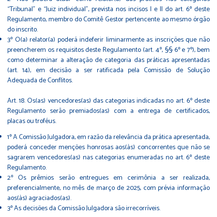
“Tribunal” e “Juiz individual”, prevista nos incisos I e II do art. 6º deste
Regulamento, membro do Comitê Gestor pertencente ao mesmo órgão
do inscrito.
3º O(a) relator(a) poderá indeferir liminarmente as inscrições que não
preencherem os requisitos deste Regulamento (art. 4º, §§ 6º e 7º), bem
como determinar a alteração de categoria das práticas apresentadas
(art. 14), em decisão a ser ratificada pela Comissão de Solução
Adequada de Conflitos.
Art. 18. Os(as) vencedores(as) das categorias indicadas no art. 6º deste
Regulamento serão premiados(as) com a entrega de certificados,
placas ou troféus.
1º A Comissão Julgadora, em razão da relevância da prática apresentada,
poderá conceder menções honrosas aos(às) concorrentes que não se
sagrarem vencedores(as) nas categorias enumeradas no art. 6º deste
Regulamento.
2º Os prêmios serão entregues em cerimônia a ser realizada,
preferencialmente, no mês de março de 2025, com prévia informação
aos(às) agraciados(as).
3º As decisões da Comissão Julgadora são irrecorríveis.