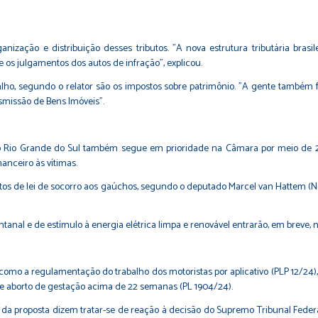
a
nização e distribuição desses tributos. "A nova estrutura tributária brasi
 e os julgamentos dos autos de infração", explicou.
balho, segundo o relator são os impostos sobre patrimônio. "A gente também
smissão de Bens Imóveis".
 Rio Grande do Sul também segue em prioridade na Câmara por meio de 25 m
nanceiro às vítimas.
jetos de lei de socorro aos gaúchos, segundo o deputado Marcel van Hattem
ntanal e de estímulo à energia elétrica limpa e renovável entrarão, em breve,
o a regulamentação do trabalho dos motoristas por aplicativo (
PLP 12/24
)
de aborto de gestação acima de 22 semanas (
PL 1904/24
).
es da proposta dizem tratar-se de reação à decisão do Supremo Tribunal Fede