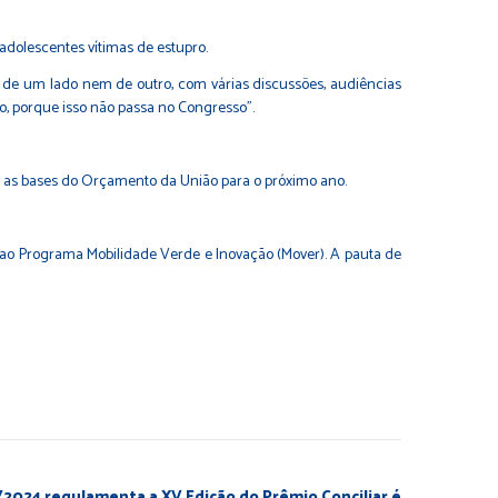
adolescentes vítimas de estupro.
m de um lado nem de outro, com várias discussões, audiências
to, porque isso não passa no Congresso”.
m as bases do Orçamento da União para o próximo ano.
l ao Programa Mobilidade Verde e Inovação (Mover). A pauta de
8/2024 regulamenta a XV Edição do Prêmio Conciliar é