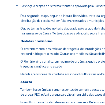
Conheça o projeto de reforma tributária aprovado pela Câmar
Esta segunda etapa, segundo Mauro Benevides, trata da orga
distribuição da receita vai ser feita entre estados e municípios
Outros temas trazidos no texto elaborado pelo grupo de tra
Transmissão de Causa Morte e Doação e o Imposto sobre Tran
Medidas provisórias
O enfrentamento dos reflexos da tragédia de inundações no
extraordinário para o estado. Outras oito medidas dão apoio fi
O Plenário ainda analisa, em regime de urgência, quatro pro
tragédias climáticas no estado.
Medidas provisórias de combate aos incêndios florestais no Pa
Aborto
Também há polêmicas remanescentes do semestre passado, com
de droga (
PEC 45/23
) e a equiparação à homicídio dos casos 
Esse último tema foi alvo de muitas controvérsias. Defensor