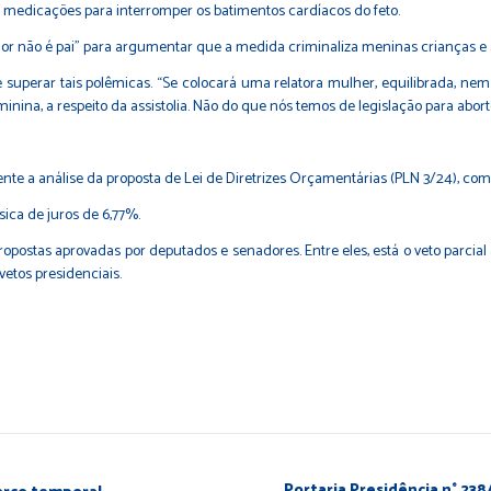
 de medicações para interromper os batimentos cardíacos do feto.
or não é pai” para argumentar que a medida criminaliza meninas crianças e 
 superar tais polêmicas. “Se colocará uma relatora mulher, equilibrada, ne
inina, a respeito da assistolia. Não do que nós temos de legislação para abor
te a análise da proposta de Lei de Diretrizes Orçamentárias (
PLN 3/24
), co
sica de juros de 6,77%.
ropostas aprovadas por deputados e senadores. Entre eles, está o veto parcia
etos presidenciais.
Portaria Presidência n° 23