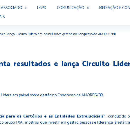
 ASSOCIADO
LGPD
COMUNICAÇÃO
MEDIAÇÃO E CON
AIS
s e lança Circuito Lidera em painel sobre gestão no Congresso da ANOREG/BR
ta resultados e lança Circuito Lide
a para os Cartórios e as Entidades Extrajudiciais”
, conduzido 
do Grupo TXAI, mostrou que investir em gestão, pessoas e liderança já está tra