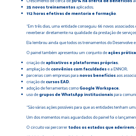
Crescimento de cerca de
30% na oferta de benefícios
ao
25 novos treinamentos
aplicados;
112 horas efetivas de mentoria e formação
.
“Em três dias, uma entidade conseguiu 66 novos associados 
reverberar diretamente na qualidade da prestação de serviços
Ela lembrou ainda que todos os treinamentos do Desenvolve e
O painel também apresentou um conjunto de
ações prática
criação de
aplicativos e plataformas próprias
;
ampliação de
convênios com faculdades
e a ENNOR;
parcerias com empresas para
novos benefícios
aos associ
criação de
cursos EAD
;
adoção de ferramentas como
Google Workspace
;
uso de
grupos de WhatsApp institucionais
para comunic
“São várias ações possíveis para que as entidades tenham um
Um dos momentos mais aguardados do painel foi o lançament
O circuito vai percorrer
todos os estados que aderirem
,