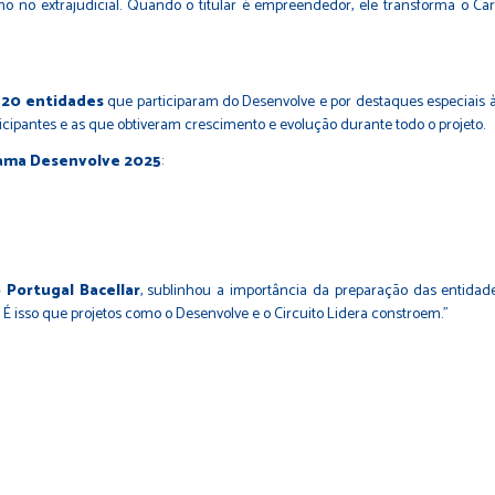
no extrajudicial. Quando o titular é empreendedor, ele transforma o Cart
s
20 entidades
que participaram do Desenvolve e por destaques especiais às
icipantes e as que obtiveram crescimento e evolução durante todo o projeto.
ama Desenvolve 2025
:
 Portugal Bacellar
, sublinhou a importância da preparação das entidad
 isso que projetos como o Desenvolve e o Circuito Lidera constroem.”