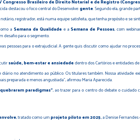
 Congresso Brasileiro de Direito Notarial e de Registro (Congr
cida destacou o foco central do Desenvolve:
gente
. Segundo ela, grande part
tário, registrador, está numa equipe satisfeita, que tenha propósito e se sint
 como a
Semana da Qualidade
e a
Semana de Pessoas
, com webinar
m desafio para o segmento.
as pessoas para o extrajudicial. A gente quis discutir como ajudar no process
cutir
saúde, bem-estar e ansiedade
dentro dos Cartórios e entidades de 
diário no atendimento ao público. Os titulares também. Nossa atividade ex
mais preparada e menos angustiada”, afirmou Maria Aparecida.
“quebraram paradigmas”
, ao trazer para o centro do debate o cuidado 
envolve
, tratado como um
projeto piloto em 2025
, a Denise Fernandes