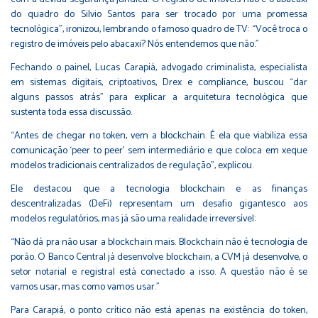
do quadro do Silvio Santos para ser trocado por uma promessa
tecnológica”, ironizou, lembrando o famoso quadro de TV: “Você troca o
registro de imóveis pelo abacaxi? Nós entendemos que não.”
Fechando o painel, Lucas Carapiá, advogado criminalista, especialista
em sistemas digitais, criptoativos, Drex e compliance, buscou “dar
alguns passos atrás” para explicar a arquitetura tecnológica que
sustenta toda essa discussão.
“Antes de chegar no token, vem a blockchain. É ela que viabiliza essa
comunicação ‘peer to peer’ sem intermediário e que coloca em xeque
modelos tradicionais centralizados de regulação”, explicou.
Ele destacou que a tecnologia blockchain e as finanças
descentralizadas (DeFi) representam um desafio gigantesco aos
modelos regulatórios, mas já são uma realidade irreversível:
“Não dá pra não usar a blockchain mais. Blockchain não é tecnologia de
porão. O Banco Central já desenvolve blockchain, a CVM já desenvolve, o
setor notarial e registral está conectado a isso. A questão não é se
vamos usar, mas como vamos usar.”
Para Carapiá, o ponto crítico não está apenas na existência do token,