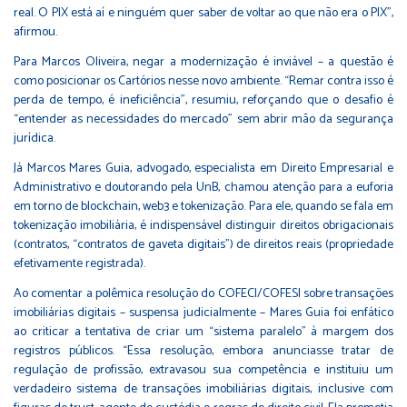
real. O PIX está aí e ninguém quer saber de voltar ao que não era o PIX”,
afirmou.
Para Marcos Oliveira, negar a modernização é inviável – a questão é
como posicionar os Cartórios nesse novo ambiente. “Remar contra isso é
perda de tempo, é ineficiência”, resumiu, reforçando que o desafio é
“entender as necessidades do mercado” sem abrir mão da segurança
jurídica.
Já Marcos Mares Guia, advogado, especialista em Direito Empresarial e
Administrativo e doutorando pela UnB, chamou atenção para a euforia
em torno de blockchain, web3 e tokenização. Para ele, quando se fala em
tokenização imobiliária, é indispensável distinguir direitos obrigacionais
(contratos, “contratos de gaveta digitais”) de direitos reais (propriedade
efetivamente registrada).
Ao comentar a polêmica resolução do COFECI/COFESI sobre transações
imobiliárias digitais – suspensa judicialmente – Mares Guia foi enfático
ao criticar a tentativa de criar um “sistema paralelo” à margem dos
registros públicos. “Essa resolução, embora anunciasse tratar de
regulação de profissão, extravasou sua competência e instituiu um
verdadeiro sistema de transações imobiliárias digitais, inclusive com