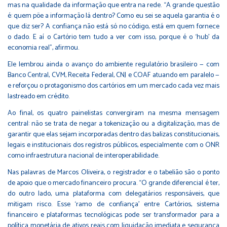
mas na qualidade da informação que entra na rede. “A grande questão
é: quem põe a informação lá dentro? Como eu sei se aquela garantia é o
que diz ser? A confiança não está só no código, está em quem fornece
o dado. E aí o Cartório tem tudo a ver com isso, porque é o ‘hub’ da
economia real”, afirmou.
Ele lembrou ainda o avanço do ambiente regulatório brasileiro — com
Banco Central, CVM, Receita Federal, CNJ e COAF atuando em paralelo —
e reforçou o protagonismo dos cartórios em um mercado cada vez mais
lastreado em crédito.
Ao final, os quatro painelistas convergiram na mesma mensagem
central: não se trata de negar a tokenização ou a digitalização, mas de
garantir que elas sejam incorporadas dentro das balizas constitucionais,
legais e institucionais dos registros públicos, especialmente com o ONR
como infraestrutura nacional de interoperabilidade.
Nas palavras de Marcos Oliveira, o registrador e o tabelião são o ponto
de apoio que o mercado financeiro procura. “O grande diferencial é ter,
do outro lado, uma plataforma com delegatários responsáveis, que
mitigam risco. Esse ‘ramo de confiança’ entre Cartórios, sistema
financeiro e plataformas tecnológicas pode ser transformador para a
política monetária de ativos reais com liquidação imediata e segurança