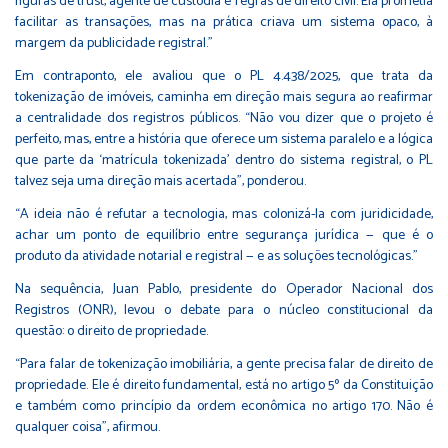
figuras de trust, agente de custódia e regras de direito civil. Ela prometia
facilitar as transações, mas na prática criava um sistema opaco, à
margem da publicidade registral.”
Em contraponto, ele avaliou que o PL 4.438/2025, que trata da
tokenização de imóveis, caminha em direção mais segura ao reafirmar
a centralidade dos registros públicos. “Não vou dizer que o projeto é
perfeito, mas, entre a história que oferece um sistema paralelo e a lógica
que parte da ‘matrícula tokenizada’ dentro do sistema registral, o PL
talvez seja uma direção mais acertada”, ponderou.
“A ideia não é refutar a tecnologia, mas colonizá-la com juridicidade,
achar um ponto de equilíbrio entre segurança jurídica — que é o
produto da atividade notarial e registral — e as soluções tecnológicas.”
Na sequência, Juan Pablo, presidente do Operador Nacional dos
Registros (ONR), levou o debate para o núcleo constitucional da
questão: o direito de propriedade.
“Para falar de tokenização imobiliária, a gente precisa falar de direito de
propriedade. Ele é direito fundamental, está no artigo 5º da Constituição
e também como princípio da ordem econômica no artigo 170. Não é
qualquer coisa”, afirmou.