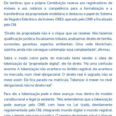
Ele lembrou que a própria Constituição reserva aos registradores de
imóveis e aos notários a competência para a formalização e a
transferência da propriedade imobiliária, e destacou o papel do Sistema
de Registro Eletrônico de Imóveis (SREI), operado pelo ONR e fiscalizado
pelo CNJ.
“Direito de propriedade não é o clique que vai resolver. Nós fazemos
qualificação jurídica, fiscalizamos tributos, analisamos direito de família,
sucessões, garantias, aspectos ambientais. Uma rede blockchain,
sozinha, ainda não consegue contemplar essa complexidade”, afirmou.
Sobre o modo como parte do mercado tenta vender a ideia de
tokenização da “propriedade digital”, ele foi direto. “Há uma confusão
enorme. A tokenização não acontece no âmbito registral; ela acontece
no mercado, num nível obrigacional. O direito real é sagrado, não se
mexe assim. Ele fica parado na matrícula. Tokenizar é mexer no nível
obrigacional, não no direito real”.
Para ele, a tokenização pode e deve avançar, mas dentro do modelo
constitucional e legal já existente. “Nós entendemos que a tokenização
pode avançar pelo ONR, com base na Lei 13.465, devidamente
regulamentada pelo CNJ, integrando mundo digital e mundo registral,
com a devida segurança jurídica. O registro de imóveis não é o abacaxi