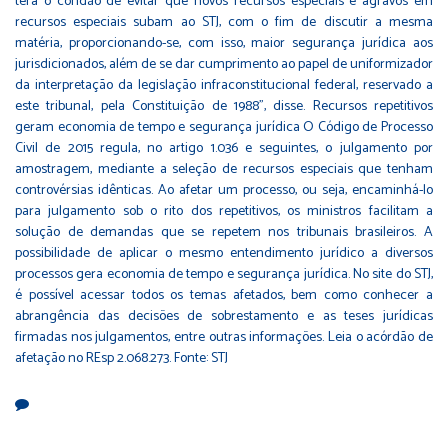
terá o condão de evitar que novos recursos especiais e agravos em
recursos especiais subam ao STJ, com o fim de discutir a mesma
matéria, proporcionando-se, com isso, maior segurança jurídica aos
jurisdicionados, além de se dar cumprimento ao papel de uniformizador
da interpretação da legislação infraconstitucional federal, reservado a
este tribunal, pela Constituição de 1988", disse. Recursos repetitivos
geram economia de tempo e segurança jurídica O Código de Processo
Civil de 2015 regula, no artigo 1.036 e seguintes, o julgamento por
amostragem, mediante a seleção de recursos especiais que tenham
controvérsias idênticas. Ao afetar um processo, ou seja, encaminhá-lo
para julgamento sob o rito dos repetitivos, os ministros facilitam a
solução de demandas que se repetem nos tribunais brasileiros. A
possibilidade de aplicar o mesmo entendimento jurídico a diversos
processos gera economia de tempo e segurança jurídica. No site do STJ,
é possível acessar todos os temas afetados, bem como conhecer a
abrangência das decisões de sobrestamento e as teses jurídicas
firmadas nos julgamentos, entre outras informações. Leia o acórdão de
afetação no REsp 2.068.273. Fonte:
STJ