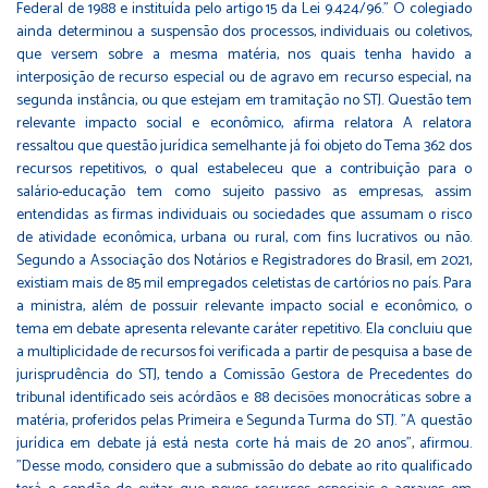
Federal de 1988 e instituída pelo artigo 15 da Lei 9.424/96." O colegiado
ainda determinou a suspensão dos processos, individuais ou coletivos,
que versem sobre a mesma matéria, nos quais tenha havido a
interposição de recurso especial ou de agravo em recurso especial, na
segunda instância, ou que estejam em tramitação no STJ. Questão tem
relevante impacto social e econômico, afirma relatora A relatora
ressaltou que questão jurídica semelhante já foi objeto do Tema 362 dos
recursos repetitivos, o qual estabeleceu que a contribuição para o
salário-educação tem como sujeito passivo as empresas, assim
entendidas as firmas individuais ou sociedades que assumam o risco
de atividade econômica, urbana ou rural, com fins lucrativos ou não.
Segundo a Associação dos Notários e Registradores do Brasil, em 2021,
existiam mais de 85 mil empregados celetistas de cartórios no país. Para
a ministra, além de possuir relevante impacto social e econômico, o
tema em debate apresenta relevante caráter repetitivo. Ela concluiu que
a multiplicidade de recursos foi verificada a partir de pesquisa a base de
jurisprudência do STJ, tendo a Comissão Gestora de Precedentes do
tribunal identificado seis acórdãos e 88 decisões monocráticas sobre a
matéria, proferidos pelas Primeira e Segunda Turma do STJ. "A questão
jurídica em debate já está nesta corte há mais de 20 anos", afirmou.
"Desse modo, considero que a submissão do debate ao rito qualificado